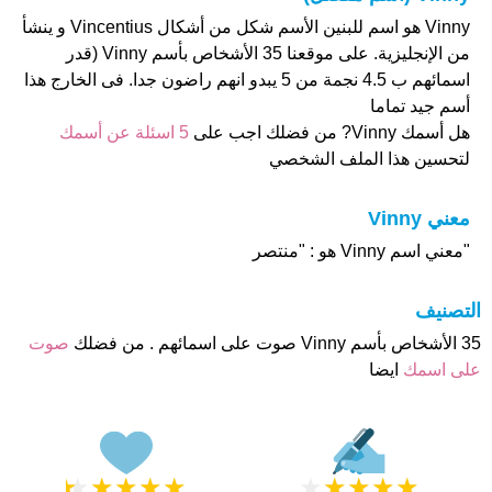
Vinny هو اسم للبنين الأسم شكل من أشكال Vincentius و ينشأ
من الإنجليزية. على موقعنا 35 الأشخاص بأسم Vinny (قدر
اسمائهم ب 4.5 نجمة من 5 يبدو انهم راضون جدا. فى الخارج هذا
أسم جيد تماما
هل أسمك Vinny? من فضلك اجب على
5 اسئلة عن أسمك
لتحسين هذا الملف الشخصي
معني Vinny
"معني اسم Vinny هو : "منتصر
التصنيف
35 الأشخاص بأسم Vinny صوت على اسمائهم . من فضلك
صوت
على اسمك
ايضا
★
★
★
★
★
★
★
★
★
★