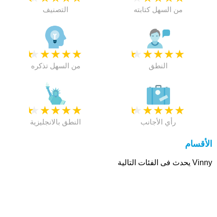
من السهل كتابته
التصنيف
★
★
★
★
★
★
★
★
★
★
النطق
من السهل تذكره
★
★
★
★
★
★
★
★
★
★
رأي الأجانب
النطق بالانجليزية
الأقسام
Vinny يحدث فى الفئات التالية