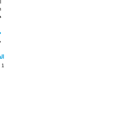
ا
an
هل
م
مع
ال
1 الأشخاص بأسم Wajan صوت على اسمائهم . من فضلك