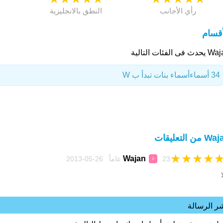
رأي الأجانب
النطق بالانجليزية
أقسام
ث فى الفئات التالية
34 أسماء
أسماء بنات تبدأ ب W
 من التعليقات
★
★
★
★
Wajan
23 عاماً 26-05-2013
♀
ا
ر الرسالة