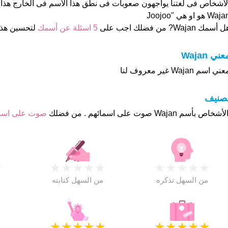
لأشخاص فى لغتنا يواجهون صعوبات فى نطق هذا الأسم فى الخارج هذا أ
Waj هو او هي "Joojoo
 أسمك Wajan? من فضلك اجب على
5 اسئلة عن أسمك
لتحسين هذ
عني Wajan
ني اسم Wajan غير معروف لنا
تصنيف
صوت على اس
★
★
★
★
★
★
★
★
★
★
★
من السهل تذكره
من السهل كتابته
★
★
★
★
★
★
★
★
★
★
★