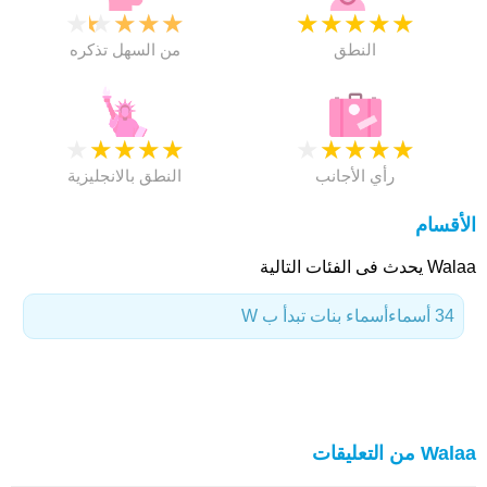
★
★
★
★
★
★
★
★
★
★
النطق
من السهل تذكره
★
★
★
★
★
★
★
★
★
★
رأي الأجانب
النطق بالانجليزية
الأقسام
Walaa يحدث فى الفئات التالية
34 أسماء
أسماء بنات تبدأ ب W
Walaa من التعليقات