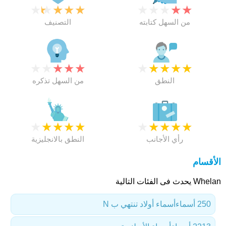
★
★
★
★
★
★
★
★
★
★
من السهل كتابته
التصنيف
★
★
★
★
★
★
★
★
★
★
النطق
من السهل تذكره
★
★
★
★
★
★
★
★
★
★
رأي الأجانب
النطق بالانجليزية
الأقسام
Whelan يحدث فى الفئات التالية
250 أسماء
أسماء أولاد تنتهي ب N