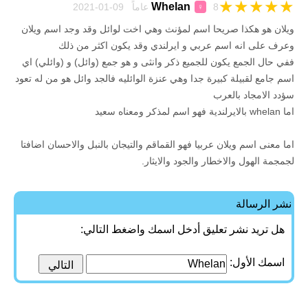
★
★
★
★
★
Whelan
8 عاماً 09-01-2021
♀
ويلان هو هكذا صريحا اسم لمؤنث وهي اخت لوائل وقد وجد اسم ويلان
وعرف على انه اسم عربي و ايرلندي وقد يكون اكثر من ذلك
ففي حال الجمع يكون للجميع ذكر وانثى و هو جمع (وائل) و (وائلي) اي
اسم جامع لقبيلة كبيرة جدا وهي عنزة الوائليه فالجد وائل هو من له تعود
سؤدد الامجاد بالعرب
اما whelan بالايرلندية فهو اسم لمذكر ومعناه سعيد
اما معنى اسم ويلان عربيا فهو القماقم والتيجان بالنبل والاحسان اضافتا
لجمجمة الهول والاخطار والجود والايثار.
نشر الرسالة
هل تريد نشر تعليق أدخل اسمك واضغط التالي:
اسمك الأول: