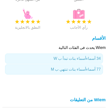
★
★
★
★
★
★
★
★
★
★
رأي الأجانب
النطق بالانجليزية
الأقسام
Wiem يحدث فى الفئات التالية
34 أسماء
أسماء بنات تبدأ ب W
77 أسماء
أسماء بنات تنتهي ب M
Wiem من التعليقات