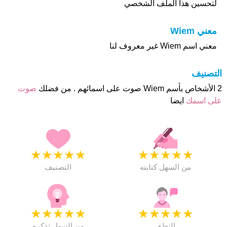
لتحسين هذا الملف الشخصي
معني Wiem
معني اسم Wiem غير معروف لنا
التصنيف
2 الأشخاص بأسم Wiem صوت على اسمائهم . من فضلك
صوت
على اسمك
ايضا
★
★
★
★
★
★
★
★
★
★
من السهل كتابته
التصنيف
★
★
★
★
★
★
★
★
★
★
النطق
من السهل تذكره