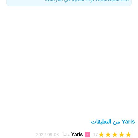
Yaris من التعليقات
★
★
★
★
★
Yaris
17 عاماً 06-09-2022
♀