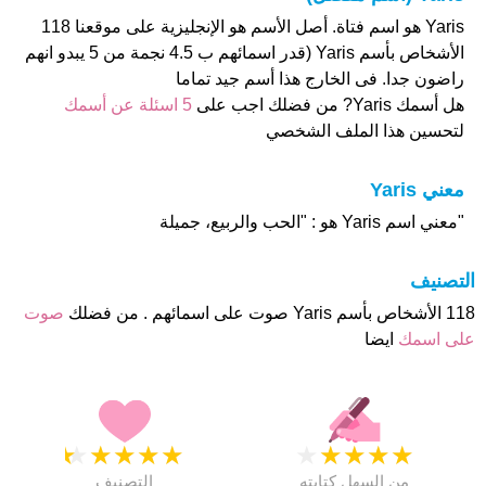
Yaris هو اسم فتاة. أصل الأسم هو الإنجليزية على موقعنا 118
الأشخاص بأسم Yaris (قدر اسمائهم ب 4.5 نجمة من 5 يبدو انهم
راضون جدا. فى الخارج هذا أسم جيد تماما
هل أسمك Yaris? من فضلك اجب على
5 اسئلة عن أسمك
لتحسين هذا الملف الشخصي
معني Yaris
"معني اسم Yaris هو : "الحب والربيع، جميلة
التصنيف
118 الأشخاص بأسم Yaris صوت على اسمائهم . من فضلك
صوت
على اسمك
ايضا
★
★
★
★
★
★
★
★
★
★
من السهل كتابته
التصنيف