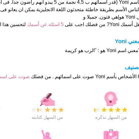
بأسم Yoni (قدر اسمائهم ب 4.5 نجمة من 5 يبدو انهم 
لناس الأسم بطريقة خاطئة متحدثون اللغة الانجليزية يمكن ان يعانو فى 
 هو|هي فتون, جميلا و
 أسمك Yoni? من فضلك اجب على
5 اسئلة عن أسمك
لتحسين هذا 
عني Yoni
عني اسم Yoni هو : "الرب هو كريمة
تصنيف
م . من فضلك
صوت على اس
★
★
★
★
★
★
★
★
★
★
★
من السهل تذكره
من السهل كتابته