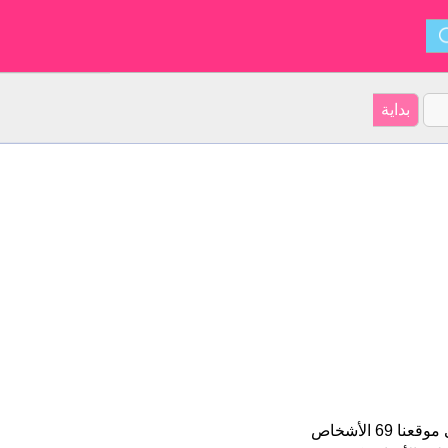
Yoni هو اسم فتاة. الأسم شكل من أشكال Joni و ينشأ من العبرية. على موقعنا 69 الأشخاص