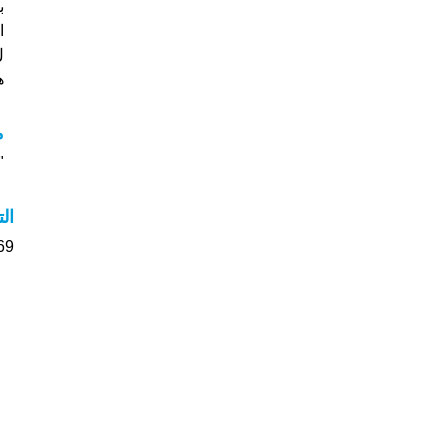
ا
ل Yoni
هل
م
"م
ال
69 الأشخاص بأسم Yoni صوت على اسمائه