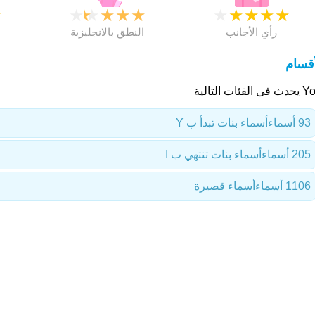
★
★
★
★
★
★
★
★
★
★
★
رأي الأجانب
النطق بالانجليزية
أقسام
 الفئات التالية
93 أسماء
أسماء بنات تبدأ ب Y
205 أسماء
أسماء بنات تنتهي ب I
1106 أسماء
أسماء قصيرة