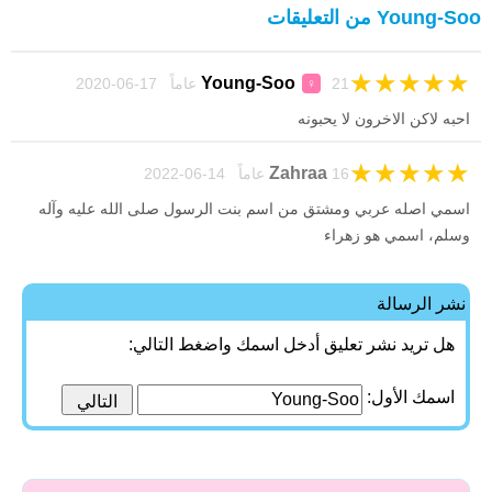
Young-Soo من التعليقات
★
★
★
★
★
Young-Soo
21 عاماً 17-06-2020
♀
احبه لاكن الاخرون لا يحبونه
★
★
★
★
★
Zahraa
16 عاماً 14-06-2022
اسمي اصله عربي ومشتق من اسم بنت الرسول صلى الله عليه وآله
وسلم، اسمي هو زهراء
نشر الرسالة
هل تريد نشر تعليق أدخل اسمك واضغط التالي:
اسمك الأول: