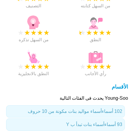
من السهل كتابته
التصنيف
★
★
★
★
★
★
★
★
★
★
النطق
من السهل تذكره
★
★
★
★
★
★
★
★
★
★
رأي الأجانب
النطق بالانجليزية
الأقسام
Young-Soo يحدث فى الفئات التالية
102 أسماء
أسماء مواليد بنات مكونة من 10 حروف
93 أسماء
أسماء بنات تبدأ ب Y