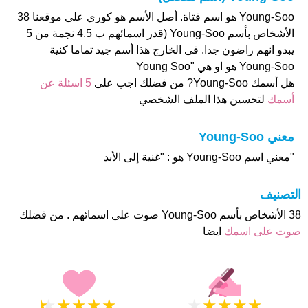
Young-Soo هو اسم فتاة. أصل الأسم هو كوري على موقعنا 38
الأشخاص بأسم Young-Soo (قدر اسمائهم ب 4.5 نجمة من 5
يبدو انهم راضون جدا. فى الخارج هذا أسم جيد تماما كنية
Young-Soo هو او هي "Young Soo
هل أسمك Young-Soo? من فضلك اجب على
5 اسئلة عن
أسمك
لتحسين هذا الملف الشخصي
معني Young-Soo
"معني اسم Young-Soo هو : "غنية إلى الأبد
التصنيف
38 الأشخاص بأسم Young-Soo صوت على اسمائهم . من فضلك
صوت على اسمك
ايضا
★
★
★
★
★
★
★
★
★
★