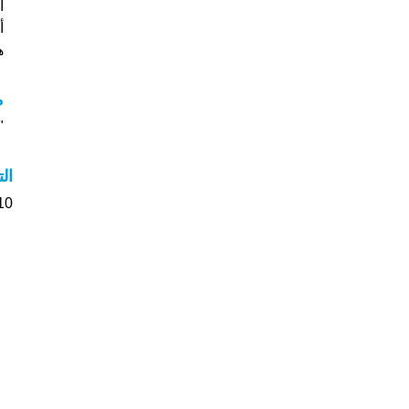
أس
هل
م
"م
ال
10 الأشخاص بأسم Yuliana صوت على اسمائ