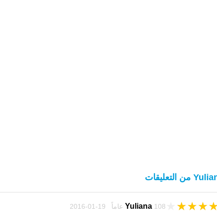
Yu من التعليقات
★
★
★
★
Yuliana
108 عاماً 19-01-2016