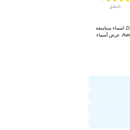
النطق
. اسماء متناسقة
لأخت Yuliana هي: Awdaw, Awdawda, Adwad, Adwwada, Awdawsdwa. عرض أسماء