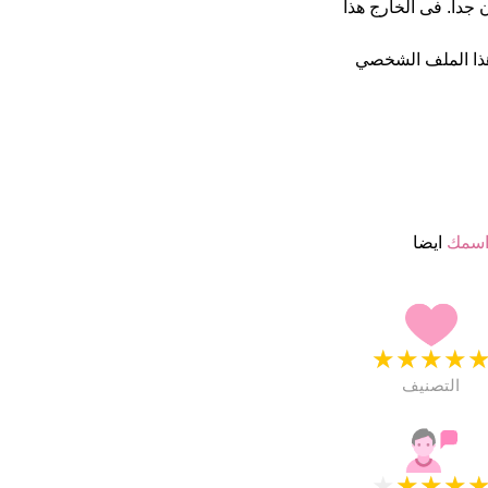
5 نجمة من 5 يبدو انهم راضون جدا. فى الخارج هذا
ذا الملف الشخصي
اسمك
ايضا
★
★
★
★
التصنيف
★
★
★
★