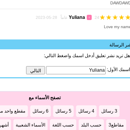
DAWDAW
★
★
★
★
Yuliana
24 عاماً 28-05-2023
♀
Love my nam
ر الرسالة
هل تريد نشر تعليق أدخل اسمك واضغط التالي:
اسمك الأول:
تصفح الأسماء مع
3 رسائل
4 رسائل
5 رسائل
6 رسائل
مقطع واحد من
مقاطع3
حسب البلد
حسب اللغة
الأسماء الشعبية
أشهر أ