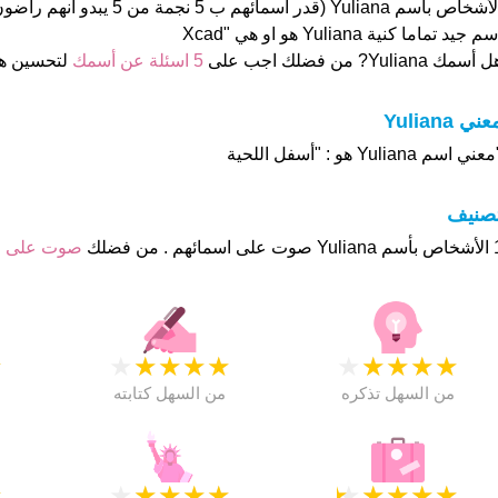
الأشخاص بأسم Yuliana (قدر اسمائهم ب 
م جيد تماما كنية Yuliana هو او هي "Xcad
 أسمك Yuliana? من فضلك اجب على
5 اسئلة عن أسمك
لتحسين ه
عني Yuliana
عني اسم Yuliana هو : "أسفل اللحية
تصنيف
هم . من فضلك
صوت على 
★
★
★
★
★
★
★
★
★
★
★
من السهل تذكره
من السهل كتابته
★
★
★
★
★
★
★
★
★
★
★