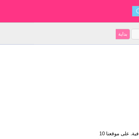
Yuliana هو اسم فتاة. الأسم شكل من أشكال Juliana و ينشأ من السلافية. على موقعنا 10