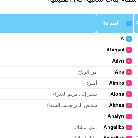
اسم
♂
A
♂
Abegail
♀
Ailyn
♀
Aira
من الرياح
♀
Almira
أميرة
♀
Alona
يشير إلى مريم العذراء
♀
Althea
شخص الذي يجلب الشفاء
♀
Analyn
♀
Angelika
مثل الملاك
♀