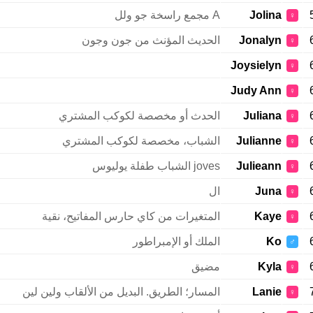
Jolina
A مجمع راسخة جو ولل
♀
Jonalyn
الحديث المؤنث من جون وجون
♀
Joysielyn
♀
Judy Ann
♀
Juliana
الحدث أو مخصصة لكوكب المشتري
♀
Julianne
الشباب، مخصصة لكوكب المشتري
♀
Julieann
joves الشباب طفلة يوليوس
♀
Juna
ال
♀
Kaye
المتغيرات من كاي حارس المفاتيح، نقية
♀
Ko
الملك أو الإمبراطور
♂
Kyla
مضيق
♀
Lanie
المسار؛ الطريق. البديل من الألقاب ولين لين
♀