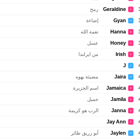
Geraldine
رمح
♀
Gyan
إضاءة
♂
Hanna
نعمة الله
♀
Honey
عسل
♀
Irish
من ايرلندا
♀
J
♂
Jaira
مضيئة يهوه
♂
Jamaica
اسم الجزيرة
♀
Jamila
جميل
♀
Janna
الرب هو كريمة
♀
Jay Ann
♀
Jaylen
أبو زريق طائر
♂