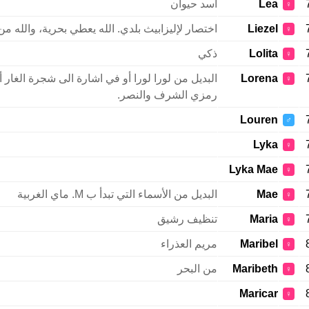
Lea
أسد حيوان
♀
Liezel
اختصار لإليزابيث بلدي. الله يعطي بحرية، والله م
♀
Lolita
ذكي
♀
Lorena
البديل من لورا لورا أو في اشارة الى شجرة الغار 
♀
رمزي الشرف والنصر.
Louren
♂
Lyka
♀
Lyka Mae
♀
Mae
البديل من الأسماء التي تبدأ ب M. ماي الغربية
♀
Maria
تنظيف رشيق
♀
Maribel
مريم العذراء
♀
Maribeth
من البحر
♀
Maricar
♀