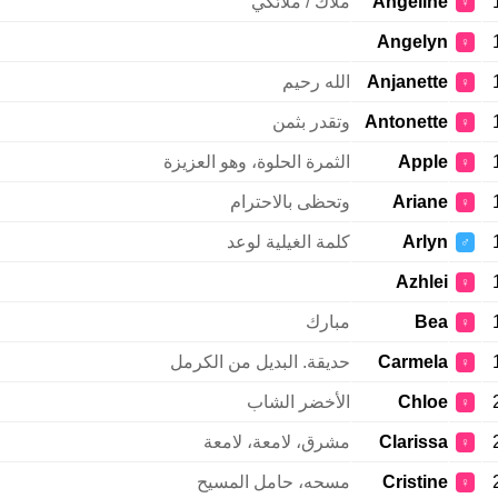
Angeline
ملاك / ملائكي
♀
Angelyn
♀
Anjanette
الله رحيم
♀
Antonette
وتقدر بثمن
♀
Apple
الثمرة الحلوة، وهو العزيزة
♀
Ariane
وتحظى بالاحترام
♀
Arlyn
كلمة الغيلية لوعد
♂
Azhlei
♀
Bea
مبارك
♀
Carmela
حديقة. البديل من الكرمل
♀
Chloe
الأخضر الشاب
♀
Clarissa
مشرق، لامعة، لامعة
♀
Cristine
مسحه، حامل المسيح
♀