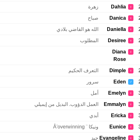
Dahlia
زهرة
♀
Danica
صباح
♀
Daniella
الله هو القاضي بلادي
♀
Desiree
المطلوب
♀
Diana
♀
Rose
Dimple
التعرف الحكيم
♀
Eden
سرور
♂
Emelyn
أمل
♀
Emmalyn
العمل الدؤوب. البديل من إيميلي
♀
Ericka
أبدي
♀
Eunice
ونيكا ¨ Â'overwinning
♀
Evangeline
جيد
♀