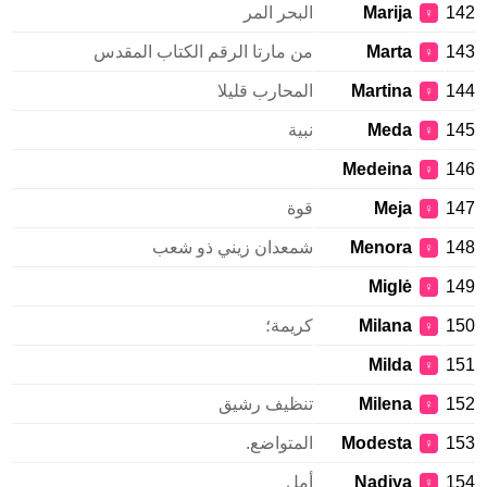
142
Marija
البحر المر
♀
143
Marta
من مارتا الرقم الكتاب المقدس
♀
144
Martina
المحارب قليلا
♀
145
Meda
نبية
♀
Medeina
146
♀
147
Meja
قوة
♀
148
Menora
شمعدان زيني ذو شعب
♀
Miglė
149
♀
150
Milana
كريمة؛
♀
Milda
151
♀
152
Milena
تنظيف رشيق
♀
153
Modesta
المتواضع.
♀
154
Nadiya
أمل
♀