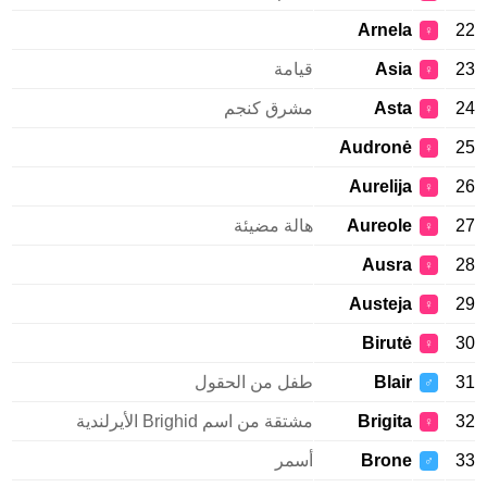
Arnela
22
♀
23
Asia
قيامة
♀
24
Asta
مشرق كنجم
♀
Audronė
25
♀
Aurelija
26
♀
27
Aureole
هالة مضيئة
♀
Ausra
28
♀
Austeja
29
♀
Birutė
30
♀
31
Blair
طفل من الحقول
♂
32
Brigita
مشتقة من اسم Brighid الأيرلندية
♀
33
Brone
أسمر
♂