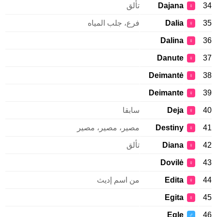
34
Dajana
تألق
♀
35
Dalia
فرع، جلب المياه
♀
Dalina
36
♀
Danute
37
♀
Deimantė
38
♀
Deimante
39
♀
40
Deja
سابقا
♀
41
Destiny
مصير، مصير، مصير
♀
42
Diana
تألق
♀
Dovilė
43
♀
44
Edita
من اسم إديث
♀
Egita
45
♀
Egle
46
♂