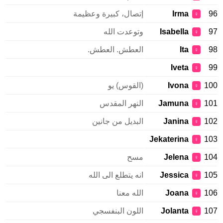
96
Irma
إتصال، كبيرة وعظيمة
♀
97
Isabella
وتوعدت الله
♀
98
Ita
العطش. العطش.
♀
Iveta
99
♀
100
Ivona
(القوس) يو
♀
101
Jamuna
النهر المقدس
♀
102
Janina
البديل من جانين
♀
Jekaterina
103
♀
104
Jelena
مسح
♀
105
Jessica
انه يتطلع الى الله
♀
106
Joana
الله معنا
♀
107
Jolanta
اللون البنفسجي
♀