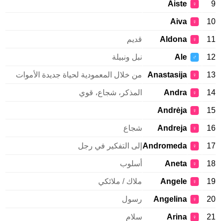
Aiste
9
♀
Aiva
10
♀
11
Aldona
قديم
♀
12
Ale
نبل ونبيلة
♂
13
Anastasija
من خلال المعمودية لحياة جديدة الأموات
♀
14
Andra
المذكر، شجاع، قوي
♀
Andrėja
15
♀
16
Andreja
شجاع
♀
17
Andromeda
إلى التفكير في رجل
♀
18
Aneta
أسلوب
♀
19
Angele
ملاك / ملائكي
♀
20
Angelina
رسول
♀
21
Arina
سلام
♀