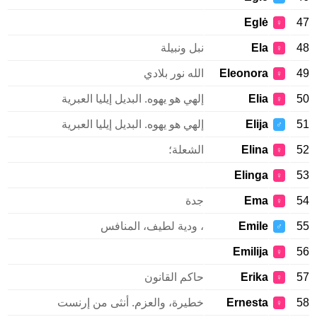
Eglė
47
♀
48
Ela
نبل ونبيلة
♀
49
Eleonora
الله نور بلادي
♀
50
Elia
إلهي هو يهوه. البديل إيليا العبرية
♀
51
Elija
إلهي هو يهوه. البديل إيليا العبرية
♂
52
Elina
الشعلة؛
♀
Elinga
53
♀
54
Ema
جدة
♀
55
Emile
، ودية لطيف، المنافس
♂
Emilija
56
♀
57
Erika
حاكم القانون
♀
58
Ernesta
خطيرة، والعزم. أنثى من إرنست
♀