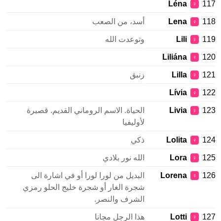
Léna
117
♀
118
Lena
أسد، من الصعب
♀
119
Lili
وتوعدت الله
♀
Liliána
120
♀
121
Lilla
زنبق
♀
Lívia
122
♀
123
Livia
الحياة. الاسم الروماني القديم. قصيرة
♀
لأوليفيا
124
Lolita
ذكي
♀
125
Lora
الله نور بلادي
♀
126
Lorena
البديل من لورا لورا أو في اشارة الى
♀
شجرة الغار أو شجرة خليج الحلو رمزي
الشرف والنصر.
127
Lotti
هذا الرجل مجانا
♀