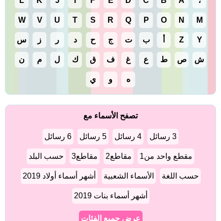
L
K
J
I
F
E
D
C
B
A
،
W
V
U
T
S
R
Q
P
O
N
M
Y
Z
أ
ب
ت
ج
ح
د
ر
ز
س
ش
ص
ط
ع
غ
ف
ق
ك
ل
م
ن
ه
و
ي
تصفح الأسماء مع
3 رسائل
4 رسائل
5 رسائل
6 رسائل
مقطع واحد من1
مقاطع2
مقاطع3
حسب البلد
حسب اللغة
الأسماء الشعبية
أشهر أسماء أولاد 2019
أشهر أسماء بنات 2019
عرض جميع الفئات