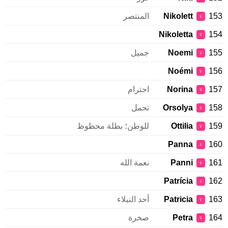
153
Nikolett
المنتصر
♀
Nikoletta
154
♀
155
Noemi
جميل
♀
Noémi
156
♀
157
Norina
احترام
♀
158
Orsolya
تحمل
♀
159
Ottilia
للوطن؛ بطلة محظوظ
♀
Panna
160
♀
161
Panni
نعمة الله
♀
Patrícia
162
♀
163
Patricia
أحد النبلاء
♀
164
Petra
صخرة
♀