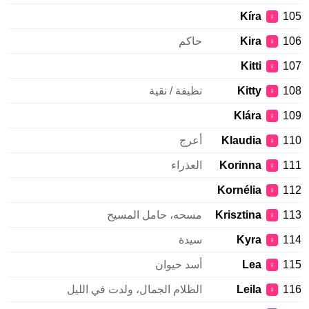
Kíra
105
♀
106
Kira
حاكم
♀
Kitti
107
♀
108
Kitty
نظيفة / نقية
♀
Klára
109
♀
110
Klaudia
أعرج
♀
111
Korinna
العذراء
♀
Kornélia
112
♀
113
Krisztina
مسحه، حامل المسيح
♀
114
Kyra
سيدة
♀
115
Lea
أسد حيوان
♀
116
Leila
الظلام الجمال، ولدت في الليل
♀