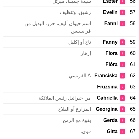
56
Eszter
سيدة جميلة، ميرتل
♀
57
Evelin
رشيق، وتنظيف
♀
58
Fanni
اسم حيوان أليف، حرر، البديل من
♀
فرانسيس
59
Fanny
تاج أو إكليل
♀
60
Flora
إزهار
♀
Flóra
61
♀
62
Franciska
A الفرنسي
♀
Fruzsina
63
♀
64
Gabriella
من جبرائيل رئيس الملائكة
♀
65
Georgina
المزارع أو الفلاح
♀
66
Gerda
بقوة مع الرمح
♀
67
Gitta
قوي.
♀