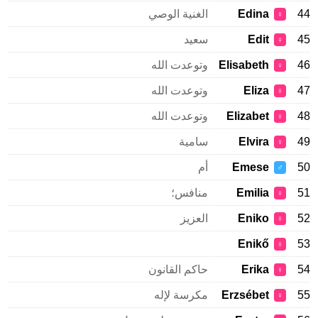
44
Edina
الغنية الوصي
♀
45
Edit
سعيد
♀
46
Elisabeth
وتوعدت الله
♀
47
Eliza
وتوعدت الله
♀
48
Elizabet
وتوعدت الله
♀
49
Elvira
سامية
♀
50
Emese
أم
♂
51
Emilia
منافس؛
♀
52
Eniko
العزيز
♀
Enikő
53
♀
54
Erika
حاكم القانون
♀
55
Erzsébet
مكرسة لإله
♀