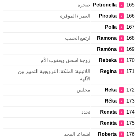
165
Petronella
صخرة
♀
166
Piroska
العمر / الموقرة
♀
Polla
167
♀
168
Ramona
ارتفع الحبيب
♀
Ramóna
169
♀
170
Rebeka
زوجة اسحق ويعقوب الأم
♀
171
Regina
اللاتينية: الملكة؛ النرويجية التمييز بين
♀
الآلهة
172
Reka
مجلس
♀
Réka
173
♀
174
Renata
تجدد
♀
Renáta
175
♀
176
Roberta
اشعاعا المجد
♀