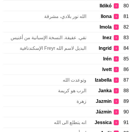
Ildikó
80
♀
81
Ilona
الله نور بلادي، مشرقة
♀
Imola
82
♀
83
Inez
نقي. عفيفة. النسخة الإسبانية من أغنيس
♀
84
Ingrid
البديل لاسم الله Freyr الإسكندنافية
♀
Irén
85
♀
Ivett
86
♀
87
Izabella
وتوعدت الله
♀
88
Janka
الرب هو كريمة
♀
89
Jazmin
زهرة
♀
Jázmin
90
♀
91
Jessica
انه يتطلع الى الله
♀