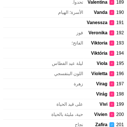
189
Valentina
تحدوا.
♀
190
Vanda
الأسرة؛ الهيام
♀
Vanessza
191
♀
192
Veronika
فوز
♀
193
Viktoria
الفاتح؛
♀
Viktória
194
♀
195
Viola
ليلة عيد الفطاس
♀
196
Violetta
اللون البنفسجي
♀
197
Virag
زهرة
♀
Virág
198
♀
199
Vivi
على قيد الحياة
♀
200
Vivien
حية، مليئة بالحياة
♀
201
Zafira
نجاح
♂