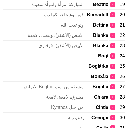
19
Beatrix
المباركة امرأة وامرأة سعيدة
♀
20
Bernadett
قوية وشجاعة كما دب
♀
21
Bettina
وتوعدت الله
♀
22
Bianka
الأبيض (الأشقر)، وبيضاء، لامعة
♀
23
Blanka
الأبيض (الأشقر)، قوقازي
♀
Bogi
24
♀
Boglárka
25
♀
Borbála
26
♀
27
Brigitta
مشتقة من اسم Brighid الأيرلندية
♀
28
Chiara
مشرق، لامعة، لامعة
♀
29
Cintia
من جبل Kynthos
♀
30
Csenge
يدعو رنة
♀
31
Csilla
نجم