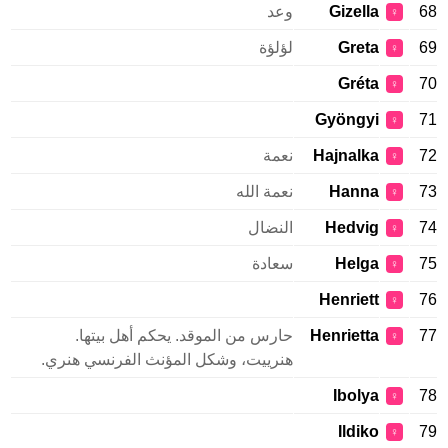
68
Gizella
وعد
♀
69
Greta
لؤلؤة
♀
Gréta
70
♀
Gyöngyi
71
♀
72
Hajnalka
نعمة
♀
73
Hanna
نعمة الله
♀
74
Hedvig
النضال
♀
75
Helga
سعادة
♀
Henriett
76
♀
77
Henrietta
حارس من الموقد. يحكم أهل بيتها.
♀
هنرييت، وشكل المؤنث الفرنسي هنري.
Ibolya
78
♀
Ildiko
79
♀