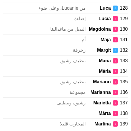
128
Luca
من Lucanie، وعلى ضوء
♂
129
Lucia
إضاءة
♀
130
Magdolna
البديل من ماغدالينا
♀
131
Maja
أم
♀
132
Margit
زخرفة
♂
133
Maria
تنظيف رشيق
♀
Mária
134
♀
135
Mariann
تنظيف رشيق
♀
136
Marianna
مجموعة
♀
137
Marietta
رشيق، وتنظيف
♀
Márta
138
♀
139
Martina
المحارب قليلا
♀