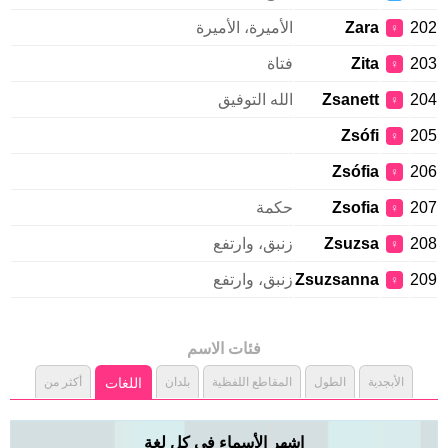
202
Zara
الأميرة، الأميرة
♀
203
Zita
فتاة
♀
204
Zsanett
الله التوفيق
♀
Zsófi
205
♀
Zsófia
206
♀
207
Zsofia
حكمة
♀
208
Zsuzsa
زنبق، وارتفع
♀
209
Zsuzsanna
زنبق، وارتفع
♀
فئات الاسم
الأبجدية
الطول
المقاطع اللفظية
بلدان
اللغات
أكثر من
اشهر الأسماء فى كل لغة