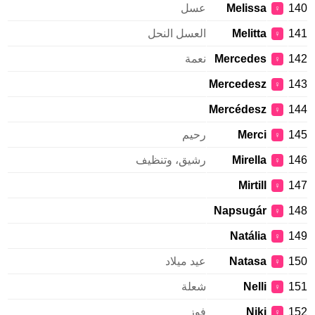
140
Melissa
عسل
♀
141
Melitta
العسل النحل
♀
142
Mercedes
نعمة
♀
Mercedesz
143
♀
Mercédesz
144
♀
145
Merci
رحيم
♀
146
Mirella
رشيق، وتنظيف
♀
Mirtill
147
♀
Napsugár
148
♀
Natália
149
♀
150
Natasa
عيد ميلاد
♀
151
Nelli
شعلة
♀
152
Niki
فوز
♀