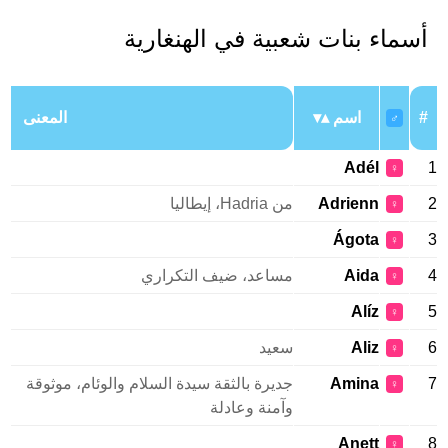
أسماء بنات شعبية في الهنغارية
#
اسم
المعنى
♂
Adél
1
♀
2
Adrienn
من Hadria، إيطاليا
♀
Ágota
3
♀
4
Aida
مساعد، ضيف التكراري
♀
Alíz
5
♀
6
Aliz
سعيد
♀
7
Amina
جديرة بالثقة سيدة السلام والوئام، موثوقة
♀
وآمنة وعادلة
Anett
8
♀