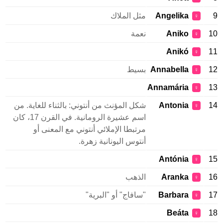
9
Angelika
مثل الملاك
♀
10
Aniko
نعمة
♀
Anikó
11
♀
12
Annabella
بسيط
♀
Annamária
13
♀
14
Antonia
شكل المؤنث من أنتوني: بالثناء للغاية. من
♀
اسم عشيرة الرومانية. في القرن 17، كان
مرتبطا الإملائي أنتوني مع المعنى أو
أنتوس اليونانية زهرة.
Antónia
15
♀
16
Aranka
الذهب
♀
17
Barbara
"سافاج" أو "البرية"
♀
Beáta
18
♀