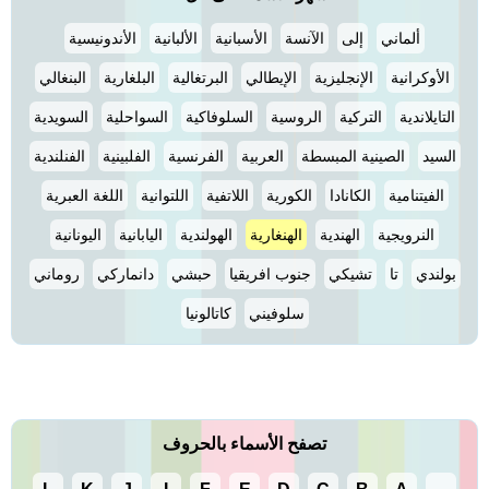
ألماني
إلى
الآنسة
الأسبانية
الألبانية
الأندونيسية
الأوكرانية
الإنجليزية
الإيطالي
البرتغالية
البلغارية
البنغالي
التايلاندية
التركية
الروسية
السلوفاكية
السواحلية
السويدية
السيد
الصينية المبسطة
العربية
الفرنسية
الفلبينية
الفنلندية
الفيتنامية
الكانادا
الكورية
اللاتفية
اللتوانية
اللغة العبرية
النرويجية
الهندية
الهنغارية
الهولندية
اليابانية
اليونانية
بولندي
تا
تشيكي
جنوب افريقيا
حبشي
دانماركي
روماني
سلوفيني
كاتالونيا
تصفح الأسماء بالحروف