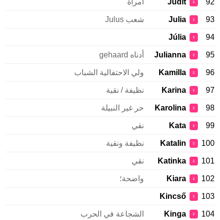
92
Judit
امرأة
♀
93
Julia
شعب Julus
♀
Júlia
94
♀
95
Julianna
أدناه gehaard
♀
96
Kamilla
ولي الاحتفالية الشباب
♀
97
Karina
نظيفة / نقية
♀
98
Karolina
حر غير النبيلة
♀
99
Kata
نقي
♀
100
Katalin
نظيفة ونقية
♀
101
Katinka
نقي
♀
102
Kiara
واضحة؛
♀
Kincső
103
♀
104
Kinga
الشجاعة في الحرب
♀