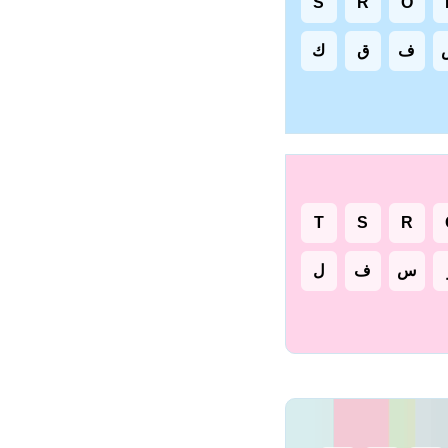
S
R
O
ف
ق
ك
T
S
R
س
ف
ل