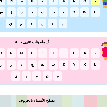
N
M
L
K
J
I
E
D
A
،
U
W
Y
Z
ب
ت
د
ر
ز
س
ل
م
ن
ه
و
ي
أسماء بنات تنتهي ب #
O
N
M
L
K
I
E
D
A
،
U
X
Y
Z
ب
ت
ج
د
ر
ز
م
ن
ه
و
ي
تصفح الأسماء بالحروف