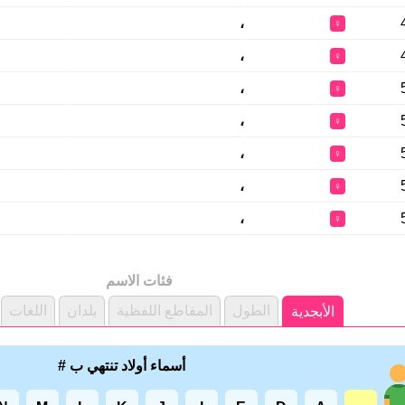
،
♀
،
♀
،
♀
،
♀
،
♀
،
♀
،
♀
فئات الاسم
الطول
المقاطع اللفظية
بلدان
اللغات
الأبجدية
أسماء أولاد تنتهي ب #