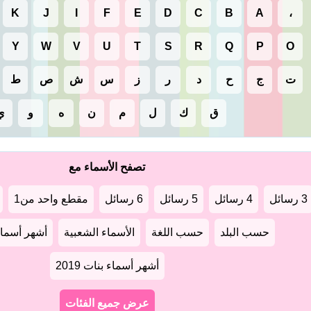
K
J
I
F
E
D
C
B
A
،
Y
W
V
U
T
S
R
Q
P
O
ت
ج
ح
د
ر
ز
س
ش
ص
ط
ق
ك
ل
م
ن
ه
و
ي
تصفح الأسماء مع
3 رسائل
4 رسائل
5 رسائل
6 رسائل
مقطع واحد من1
حسب البلد
حسب اللغة
الأسماء الشعبية
أشهر أسماء أو
أشهر أسماء بنات 2019
عرض جميع الفئات