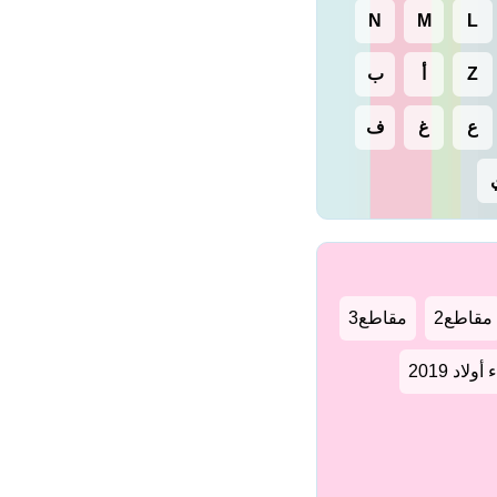
N
M
L
Z
أ
ب
ع
غ
ف
مقاطع2
مقاطع3
لاد 2019