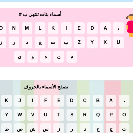
أسماء بنات تنتهي ب #
O
N
M
L
K
I
E
D
A
،
U
X
Y
Z
ب
ت
ج
د
ر
ز
م
ن
ه
و
ي
تصفح الأسماء بالحروف
K
J
I
F
E
D
C
B
A
،
Y
W
V
U
T
S
R
Q
P
O
ت
ج
ح
د
ر
ز
س
ش
ص
ط