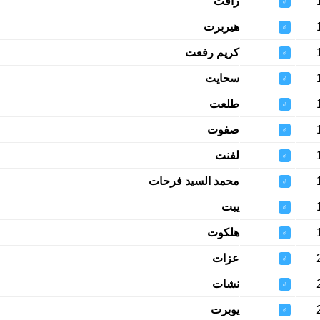
رأفت
♂
هيربرت
♂
كريم رفعت
♂
سحايت
♂
طلعت
♂
صفوت
♂
لفنت
♂
محمد السيد فرحات
♂
يبت
♂
هلكوت
♂
عزات
♂
نشات
♂
يوبرت
♂