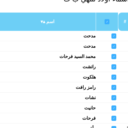
#
اسم
♂
مدحت
♂
مدحت
♂
محمد السيد فرحات
♂
راتشت
♂
هلكوت
♂
رامز رافت
♂
نشات
♂
حانيت
♂
فرحات
♂