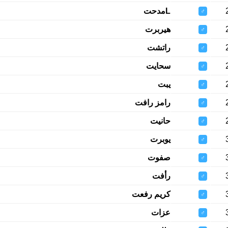
Lمدحت
♂
هيربرت
♂
راتشت
♂
سحايت
♂
يبت
♂
رامز رافت
♂
حانيت
♂
يوبرت
♂
صفوت
♂
رأفت
♂
كريم رفعت
♂
عزات
♂