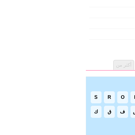
أكثر من
S
R
O
ف
ق
ك