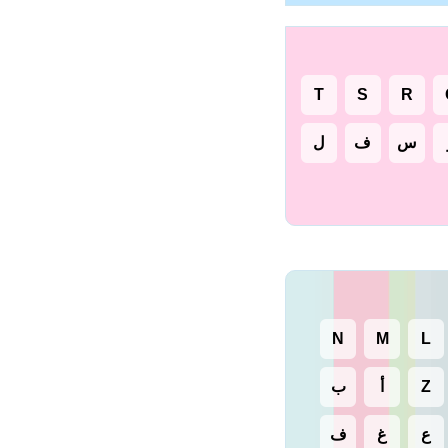
T
S
R
س
ف
ل
N
M
L
Z
أ
ب
ع
غ
ف