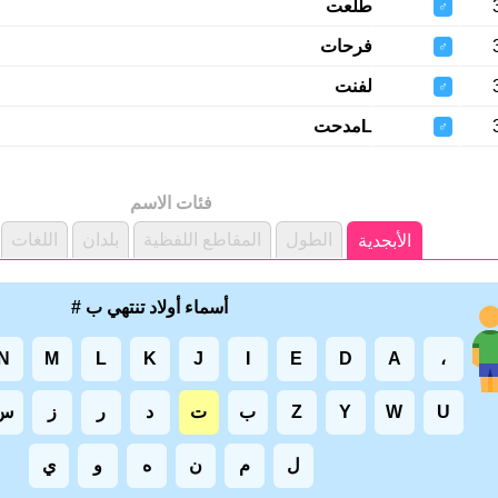
طلعت
♂
فرحات
♂
لفنت
♂
Lمدحت
♂
فئات الاسم
الطول
المقاطع اللفظية
بلدان
اللغات
الأبجدية
أسماء أولاد تنتهي ب #
N
M
L
K
J
I
E
D
A
،
U
W
Y
Z
ب
ت
د
ر
ز
س
ل
م
ن
ه
و
ي