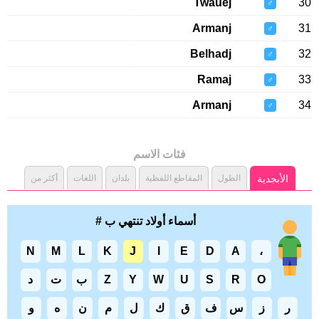
Twauej
♂
Armanj
♂
Belhadj
♂
Ramaj
♂
Armanj
♂
فئات الاسم
الأبجدية
الطول
المقاطع اللفظية
بلدان
اللغات
أكثر من
أسماء أولاد تنتهي ب #
N
M
L
K
J
I
E
D
A
،
O
R
S
U
W
Y
Z
ب
ت
د
ر
ز
س
ف
ق
ك
ل
م
ن
ه
و