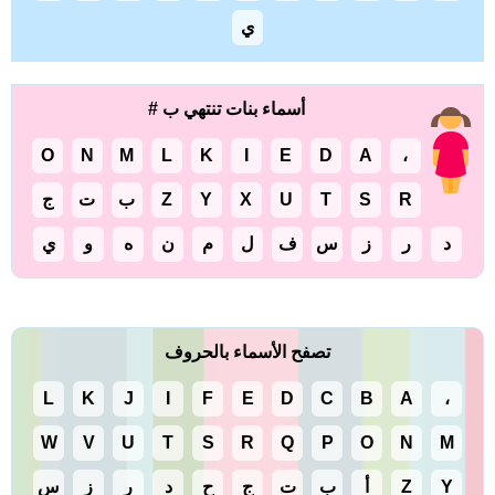
ي
أسماء بنات تنتهي ب #
O
N
M
L
K
I
E
D
A
،
R
S
T
U
X
Y
Z
ب
ت
ج
د
ر
ز
س
ف
ل
م
ن
ه
و
ي
تصفح الأسماء بالحروف
L
K
J
I
F
E
D
C
B
A
،
W
V
U
T
S
R
Q
P
O
N
M
Y
Z
أ
ب
ت
ج
ح
د
ر
ز
س