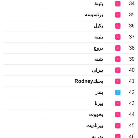
34
بتينة
♀
35
برنسيسه
♀
36
بكيل
♀
37
بثينة
♀
38
بروج
♀
39
بثينه
♀
40
بيرلى
♀
41
بحبكRodney
♀
42
بندر
♂
43
بيرنا
♀
44
بخووت
♀
45
بيرناديت
♀
46
بدر يه
♀