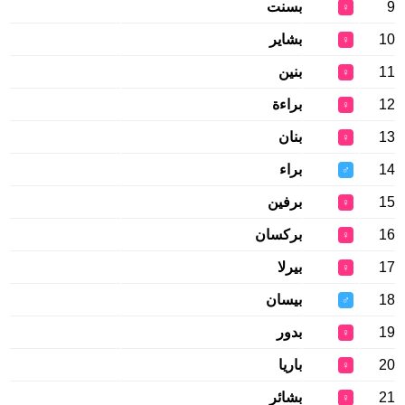
9
بسنت
♀
10
بشاير
♀
11
بنين
♀
12
براءة
♀
13
بنان
♀
14
براء
♂
15
برفين
♀
16
بركسان
♀
17
بيرلا
♀
18
بيسان
♂
19
بدور
♀
20
باريا
♀
21
بشائر
♀