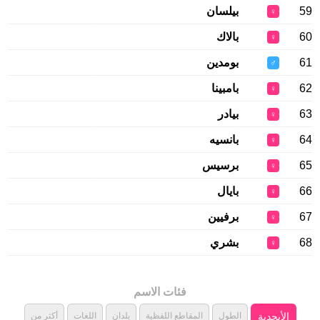
59
بيلسان
♀
60
بالاك
♀
61
بومدين
♂
62
بامبينا
♀
63
بيادر
♀
64
بانسيه
♀
65
برسيس
♀
66
بايال
♀
67
برفيين
♀
68
بشري
♀
فئات الاسم
الأبجدية
الطول
المقاطع اللفظية
بلدان
اللغات
أكثر من