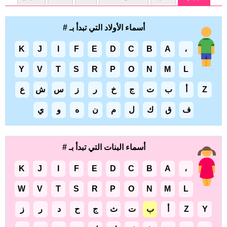
أسماء الأولاد التي تبدأ بـ #
K
J
I
F
E
D
C
B
A
،
Y
V
T
S
R
P
O
N
M
L
Z
أ
ب
ت
ج
خ
ر
ز
س
ش
ع
ف
ق
ك
ل
م
ن
ه
و
ي
أسماء البنات التي تبدأ بـ #
K
J
I
F
E
D
C
B
A
،
W
V
T
S
R
P
O
N
M
L
Y
Z
أ
ب
ت
ث
ج
ح
د
ر
ز