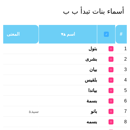
أسماء بنات تبدأ ب ب
#
اسم
المعنى
♂
1
بتول
♀
2
بشرى
♀
3
بيان
♀
4
بلقيس
♀
5
بياندا
♀
6
بسمة
♀
7
بانو
سيدة
♀
8
بسمه
♀