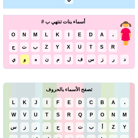
أسماء بنات تنتهي ب #
O
N
M
L
K
I
E
D
A
،
R
S
T
U
X
Y
Z
ب
ت
ج
د
ر
ز
س
ف
ل
م
ن
ه
و
ي
تصفح الأسماء بالحروف
L
K
J
I
F
E
D
C
B
A
،
W
V
U
T
S
R
Q
P
O
N
M
Y
Z
أ
ب
ت
ج
ح
د
ر
ز
س