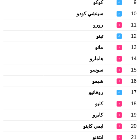
9
كوكو
♂
10
سينشي كودو
♂
11
رورو
♀
12
تيتو
♂
13
مانو
♀
14
هامارو
♀
15
سوسو
♀
16
شيمو
♀
17
روفانيو
♂
18
كليو
♀
19
كايرو
♀
20
ايمي كايتو
♀
21
اىتةنو
♀