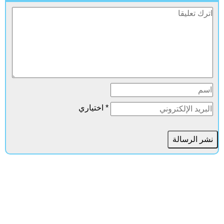
* اختياري