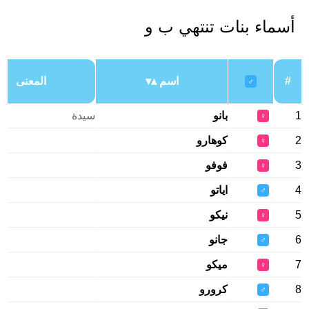
أسماء بنات تنتهي ب و
#
اسم
المعنى
♂
1
بانو
سيدة
♀
2
كوهارو
♀
3
فوفو
♀
4
اياتو
♂
5
نيكو
♀
6
جانو
♂
7
ميكو
♀
8
كرورو
♂