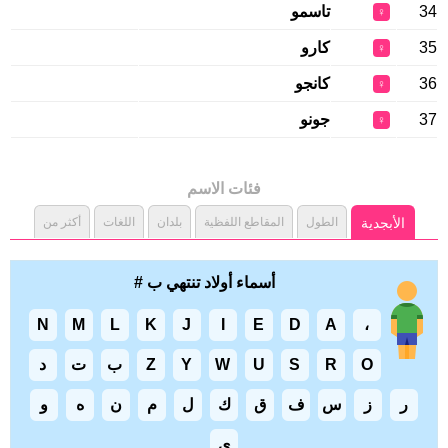
34
تاسمو
♀
35
كارو
♀
36
كانجو
♀
37
جونو
♀
فئات الاسم
الأبجدية
الطول
المقاطع اللفظية
بلدان
اللغات
أكثر من
أسماء أولاد تنتهي ب #
N
M
L
K
J
I
E
D
A
،
O
R
S
U
W
Y
Z
ب
ت
د
ر
ز
س
ف
ق
ك
ل
م
ن
ه
و
ي