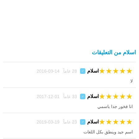
اسلام من التعليقات
★
★
★
★
★
اسلام
28 عاماً 14-03-2016
♂
لا
★
★
★
★
★
اسلام
33 عاماً 01-12-2017
♂
انا فخور جدا باسمي
★
★
★
★
★
اسلام
23 عاماً 19-03-2019
♂
اسم جيد وينطق بكل اللغات