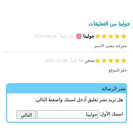
جولينا من التعليقات
★
★
★
★
★
جولينا
12 عاماً 26-08-2014
♀
معرفة معنى الاسم
★
★
★
★
★
سحر
58 عاماً 08-11-2023
حلو الموقع
نشر الرسالة
هل تريد نشر تعليق أدخل اسمك واضغط التالي:
اسمك الأول: