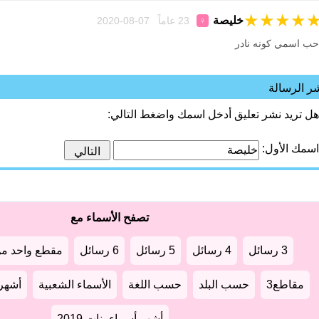
★
★
★
★
خليصة
23 عاماً 07-08-2020
♀
حب اسمي كونه نادر
ر الرسالة
هل تريد نشر تعليق أدخل اسمك واضغط التالي:
اسمك الأول:
تصفح الأسماء مع
3 رسائل
4 رسائل
5 رسائل
6 رسائل
مقطع واحد من
مقاطع3
حسب البلد
حسب اللغة
الأسماء الشعبية
أشهر أ
أشهر أسماء بنات 2019