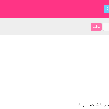
خليصة هو اسم فتاة. على موقعنا 9 الأشخاص بأسم خليصة (قدر اسمائهم ب 4.5 نجمة من 5