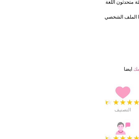
ة متحدثون اللغة
ا الملف الشخصي
مك
ايضا
★
★
★
★
التصنيف
★
★
★
★