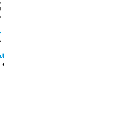
ي
ا
ه
م
م
ال
9 الأشخاص بأسم خليصة صوت على اسمائهم . من فضلك