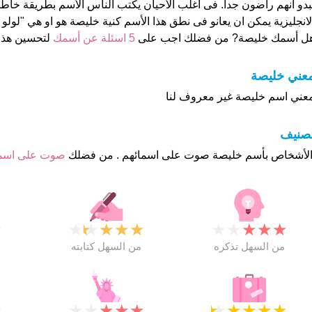
بدو انهم راضون جدا. فى اغلب الأحيان يكتب الناس الأسم بطريقة خاطئ
لانجليزية يمكن ان يعانو فى نطق هذا الأسم كنية خليصة هو او هي "لولو
ل أسمك خليصة? من فضلك اجب على
5 اسئلة عن أسمك
لتحسين هذ
عني خليصة
عني اسم خليصة غير معروف لنا
تصنيف
صوت على اس
★
★
★
★
★
★
★
★
★
★
★
من السهل تذكره
من السهل كتابته
★
★
★
★
★
★
★
★
★
★
★