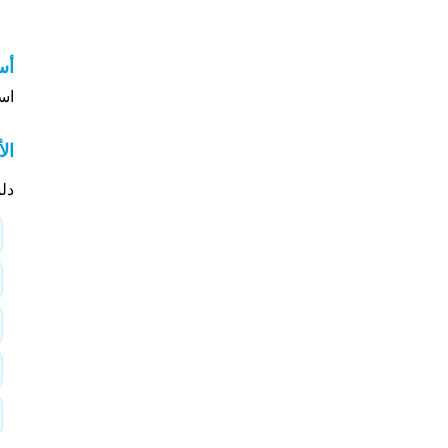
أس
اس
ال
دل