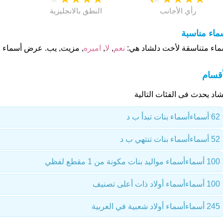
رأي الأجانب
النطق بالانجليزية
ماء مناسبة
ماء متناسقة لأخت دلشاد هي:
نعم
,
لا
,
اميره
, مزيت, يب. عرض أسماء اك
أقسام
شاد يحدث فى الفئات التالية
62 أسماء
أسماء بنات تبدأ ب د
52 أسماء
أسماء بنات تنتهي ب د
100 أسماء
أسماء مواليد بنات مكونة من 1 مقطع لفظي
100 أسماء
أسماء أولاد ذات أعلى تصنيف
245 أسماء
أسماء أولاد شعبية في العربية