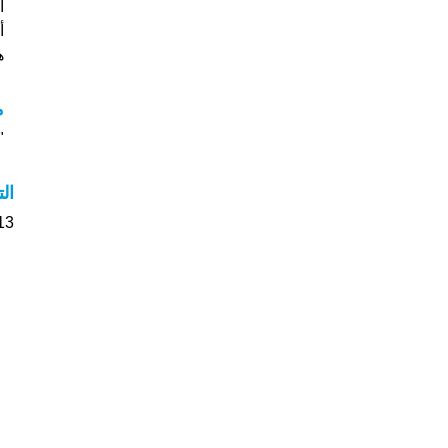
أ
ه
م
"
ال
13 الأشخاص بأسم دلشاد صوت على اسمائه