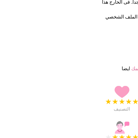
 من 5 يبدو انهم راضون جدا. فى الخارج هذا
 الملف الشخصي
مك
ايضا
★
★
★
★
التصنيف
★
★
★
★