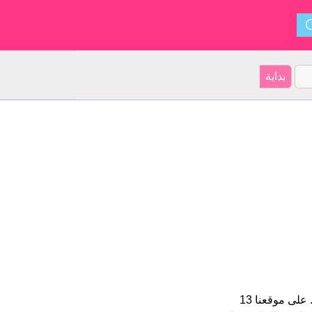
دلشاد هو اسم فتاة. الأسم شكل من أشكال Dilshad و ينشأ من العربية. على موقعنا 13