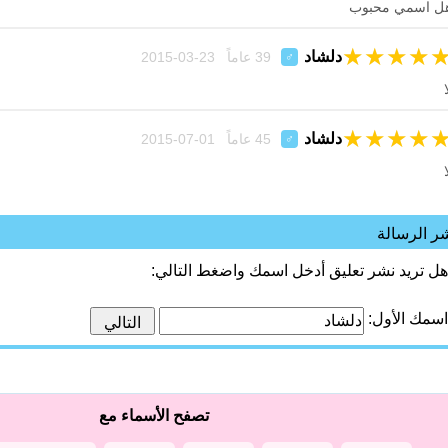
ل اسمي محبوب
★
★
★
★
دلشاد
39 عاماً 23-03-2015
♂
ا
★
★
★
★
دلشاد
45 عاماً 01-07-2015
♂
ا
ر الرسالة
هل تريد نشر تعليق أدخل اسمك واضغط التالي:
اسمك الأول:
تصفح الأسماء مع