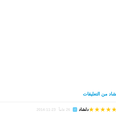
شاد من التعليقات
★
★
★
★
دلشاد
26 عاماً 23-11-2014
♂