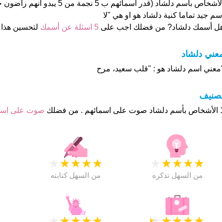
الأشخاص بأسم دلشاد (قدر اسمائهم ب 5 نجمة
سم جيد تماما كنية دلشاد هو او هي "لا
ل أسمك دلشاد? من فضلك اجب على
5 اسئلة عن أسمك
لتحسين هذا
عني دلشاد
معني اسم دلشاد هو : "قلب سعيد، مرح
تصنيف
م . من فضلك
صوت على اس
★
★
★
★
★
★
★
★
★
★
★
من السهل تذكره
من السهل كتابته
★
★
★
★
★
★
★
★
★
★
★