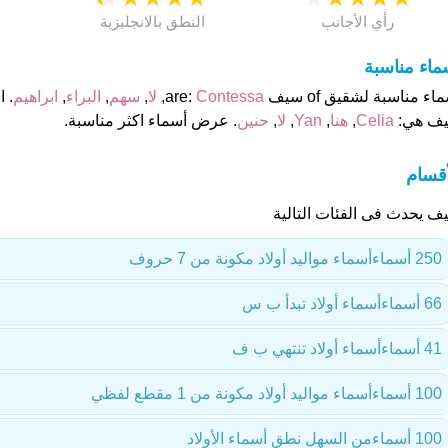
رأي الأجانب
النطق بالانجليزية
ماء مناسبة
اء مناسبة لشقيق of سيف are:
Contessa
,
لا
,
سهم
,
البراء
,
ابراهيم
. 
ف هي:
Celia
,
هنا
,
Yan
,
لا
,
حنين
. عرض أسماء اكثر مناسبة.
أقسام
ف يحدث فى الفئات التالية
250 أسماء
أسماء مواليد أولاد مكونة من 7 حروف
66 أسماء
أسماء أولاد تبدأ ب س
41 أسماء
أسماء أولاد تنتهي ب ف
100 أسماء
أسماء مواليد أولاد مكونة من 1 مقطع لفظي
100 أسماء
من السهل نطق أسماء الأولاد