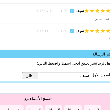
★
★
★
★
سيف
26 عاماً 12-04-2017
♂
حب اسمي
★
★
★
★
سيف
38 عاماً 03-11-2017
♂
ا
ر الرسالة
هل تريد نشر تعليق أدخل اسمك واضغط التالي:
اسمك الأول:
تصفح الأسماء مع