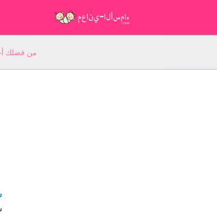
من فضلك أجب عن 5 أسئلة عن ا
س