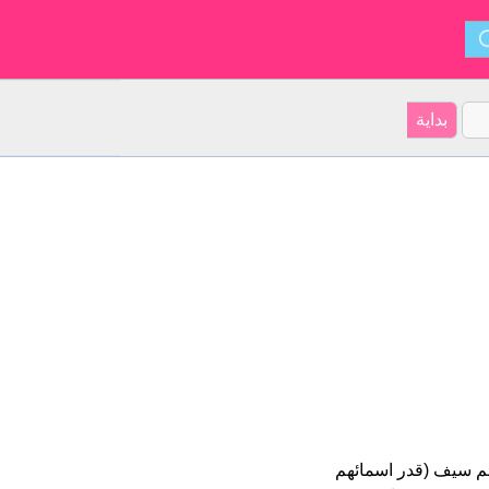
لعربية على موقعنا 8 الأشخاص بأسم سيف (قدر اسمائهم