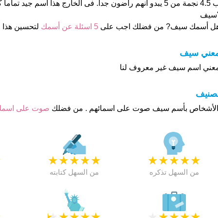
ب 4.5 نجمة من 5 يبدو انهم راضون جدا. فى الخارج هذا أسم جيد ت
سيف
ل أسمك سيف? من فضلك اجب على
5 اسئلة عن أسمك
لتحسين هذا
عني سيف
عني اسم سيف غير معروف لنا
تصنيف
صوت على اسم
★
★
★
★
★
★
★
★
★
★
★
من السهل تذكره
من السهل كتابته
★
★
★
★
★
★
★
★
★
★
★