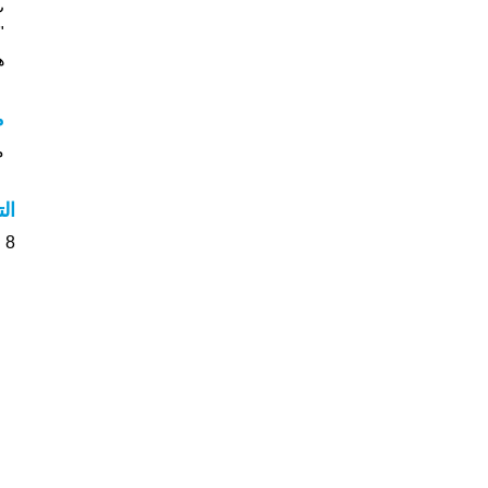
"
ه
م
م
ال
8 الأشخاص بأسم سيف صوت على اسمائهم . من فضلك