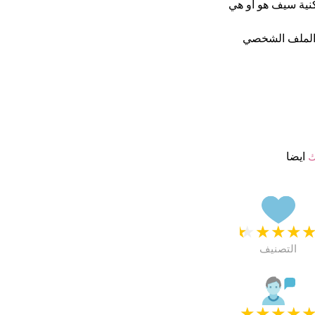
ماما كنية سيف هو او هي
 الملف الشخصي
ك
ايضا
★
★
★
★
التصنيف
★
★
★
★