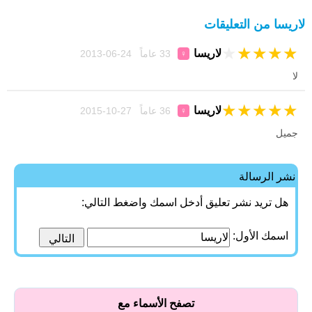
لاريسا من التعليقات
★
★
★
★
★
لاريسا
33 عاماً 24-06-2013
♀
لا
★
★
★
★
★
لاريسا
36 عاماً 27-10-2015
♀
جميل
نشر الرسالة
هل تريد نشر تعليق أدخل اسمك واضغط التالي:
اسمك الأول:
تصفح الأسماء مع