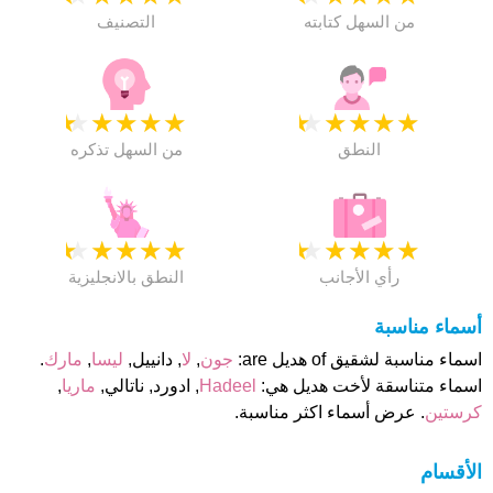
من السهل كتابته
التصنيف
★
★
★
★
★
★
★
★
★
★
النطق
من السهل تذكره
★
★
★
★
★
★
★
★
★
★
رأي الأجانب
النطق بالانجليزية
أسماء مناسبة
اسماء مناسبة لشقيق of هديل are:
جون
,
لا
, دانييل,
ليسا
,
مارك
.
اسماء متناسقة لأخت هديل هي:
Hadeel
, ادورد, ناتالي,
ماريا
,
كرستين
. عرض أسماء اكثر مناسبة.
الأقسام