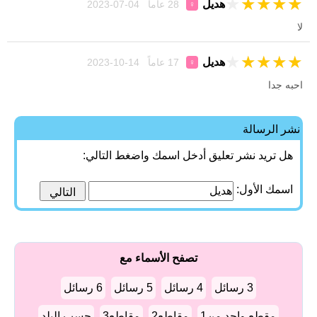
★
★
★
★
★
هديل
28 عاماً 04-07-2023
♀
لا
★
★
★
★
★
هديل
17 عاماً 14-10-2023
♀
احبه جدا
نشر الرسالة
هل تريد نشر تعليق أدخل اسمك واضغط التالي:
اسمك الأول:
تصفح الأسماء مع
3 رسائل
4 رسائل
5 رسائل
6 رسائل
مقطع واحد من1
مقاطع2
مقاطع3
حسب البلد