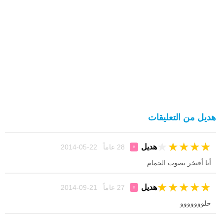
هديل من التعليقات
★
★
★
★
★
هديل
28 عاماً 22-05-2014
♀
أنا أفتخر بصوت الحمام
★
★
★
★
★
هديل
27 عاماً 21-09-2014
♀
حلووووووو