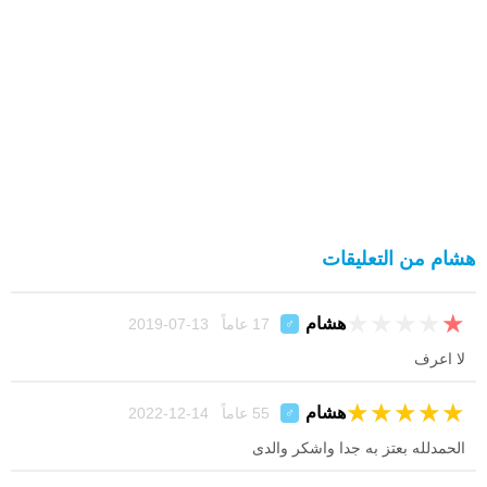
هشام من التعليقات
★
★
★
★
★
هشام
17 عاماً 13-07-2019
♂
لا اعرف
★
★
★
★
★
هشام
55 عاماً 14-12-2022
♂
الحمدلله بعتز به جدا واشكر والدى