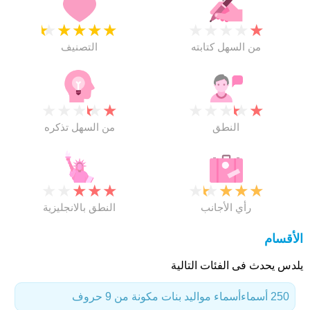
★
★
★
★
★
★
★
★
★
★
من السهل كتابته
التصنيف
★
★
★
★
★
★
★
★
★
★
النطق
من السهل تذكره
★
★
★
★
★
★
★
★
★
★
رأي الأجانب
النطق بالانجليزية
الأقسام
يلدس يحدث فى الفئات التالية
250 أسماء
أسماء مواليد بنات مكونة من 9 حروف