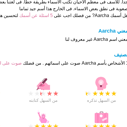
دا. للأسف فى معظم الأحيان تكتب الاسماء بطريقة خطأ. فى لغتنا ب
عوبة فى نطق بعض الاسماء. فى الخارج هذا أسم جيد تماما
 أسمك Aarcha? من فضلك اجب على
5 اسئلة عن أسمك
لتحسين ه
عني Aarcha
ني اسم Aarcha غير معروف لنا
تصنيف
هم . من فضلك
صوت على 
★
★
★
★
★
★
★
★
★
★
★
من السهل تذكره
من السهل كتابته
★
★
★
★
★
★
★
★
★
★
★