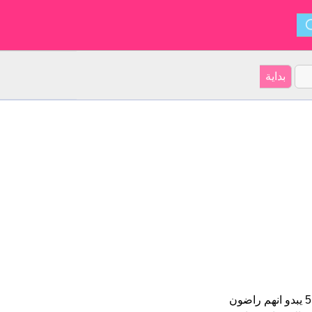
على موقعنا 12 الأشخاص بأسم Aarcha (قدر اسمائهم ب 4.5 نجمة من 5 يبدو انهم راضون