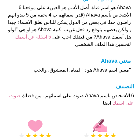
Ahava هو اسم فتاة. أصل الأسم هو العبرية على موقعنا 6
الأشخاص بأسم Ahava (قدر اسمائهم ب 4 نجمة من 5 يبدو انهم
راضون جدا. فى بعض من الدول يمكن للناس نطق الاسماء جيدا
, ولكن بعضهم يتوقع رد فعل غريب. كنية Ahava هو او هي "لولو
هل أسمك Ahava? من فضلك اجب على
5 اسئلة عن أسمك
لتحسين هذا الملف الشخصي
معني Ahava
"معني اسم Ahava هو : "المياه، المعشوق، والحب
التصنيف
6 الأشخاص بأسم Ahava صوت على اسمائهم . من فضلك
صوت
على اسمك
ايضا
★
★
★
★
★
★
★
★
★
★