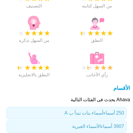
من السهل كتابته
التصنيف
★
★
★
★
★
★
★
★
★
★
النطق
من السهل تذكره
★
★
★
★
★
★
★
★
★
★
رأي الأجانب
النطق بالانجليزية
الأقسام
Ahava يحدث فى الفئات التالية
250 أسماء
أسماء بنات تبدأ ب A
3907 أسماء
الأسماء العبرية