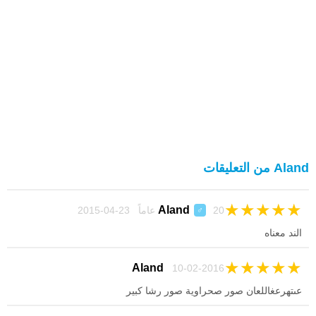
Aland من التعليقات
★
★
★
★
★
Aland
20 عاماً 23-04-2015
♂
الند معناه
★
★
★
★
★
Aland
10-02-2016
عىتهرعغاللعان صور صحراوية صور رشا كبير