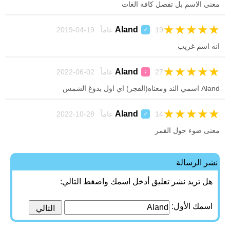
معنى الاسم بل تفصل كافه الغات
★
★
★
★
★
Aland
19 عاماً 19-04-2019
♂
انه اسم غريب
★
★
★
★
★
Aland
27 عاماً 02-06-2022
♀
Aland اسمي الند ومعناه(الفجر) اي اول بذوغ الشمس
★
★
★
★
★
Aland
14 عاماً 28-10-2022
♂
معنى ضوء حول القمر
نشر الرسالة
هل تريد نشر تعليق أدخل اسمك واضغط التالي:
اسمك الأول: