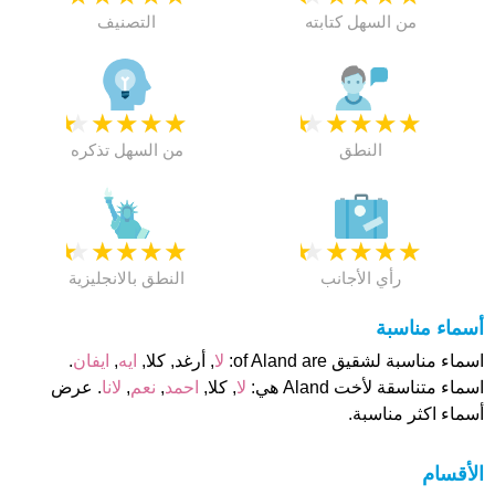
من السهل كتابته
التصنيف
★
★
★
★
★
★
★
★
★
★
النطق
من السهل تذكره
★
★
★
★
★
★
★
★
★
★
رأي الأجانب
النطق بالانجليزية
أسماء مناسبة
اسماء مناسبة لشقيق of Aland are:
لا
, أرغد, كلا,
ايه
,
ايفان
.
اسماء متناسقة لأخت Aland هي:
لا
, كلا,
احمد
,
نعم
,
لانا
. عرض
أسماء اكثر مناسبة.
الأقسام