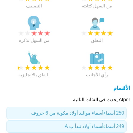
من السهل كتابته
التصنيف
★
★
★
★
★
★
★
★
★
★
النطق
من السهل تذكره
★
★
★
★
★
★
★
★
★
★
رأي الأجانب
النطق بالانجليزية
الأقسام
Alper يحدث فى الفئات التالية
250 أسماء
أسماء مواليد أولاد مكونة من 6 حروف
249 أسماء
أسماء أولاد تبدأ ب A