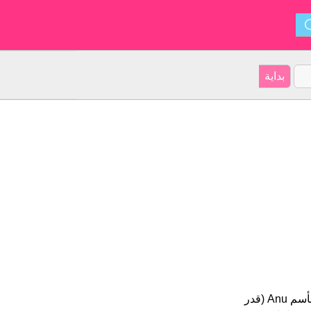
Anu هو اسم فتاة. أصل الأسم هو الإستونية على موقعنا 103 الأشخاص بأسم Anu (قدر