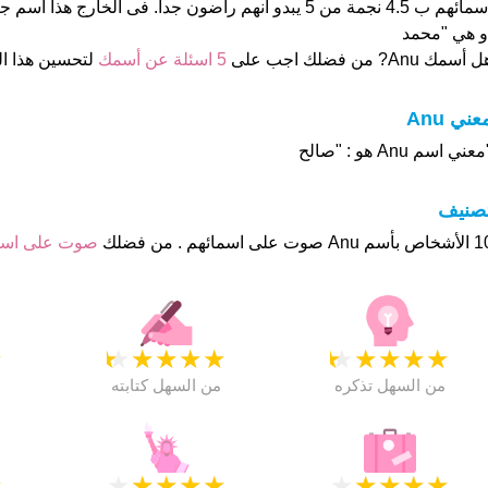
و هي "محمد
 أسمك Anu? من فضلك اجب على
5 اسئلة عن أسمك
لتحسين هذا 
عني Anu
عني اسم Anu هو : "صالح
تصنيف
ت على اسمائهم . من فضلك
صوت على اس
★
★
★
★
★
★
★
★
★
★
★
من السهل تذكره
من السهل كتابته
★
★
★
★
★
★
★
★
★
★
★