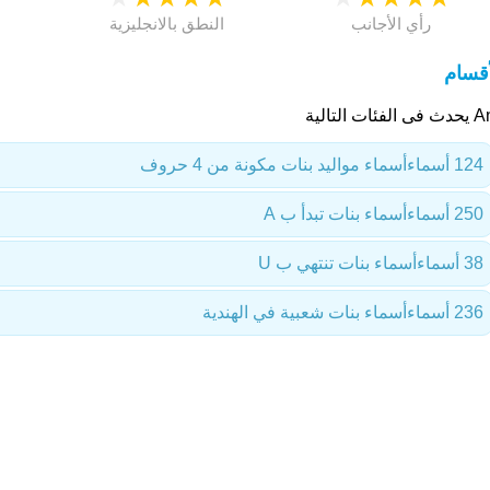
رأي الأجانب
النطق بالانجليزية
أقسام
لفئات التالية
124 أسماء
أسماء مواليد بنات مكونة من 4 حروف
250 أسماء
أسماء بنات تبدأ ب A
38 أسماء
أسماء بنات تنتهي ب U
236 أسماء
أسماء بنات شعبية في الهندية