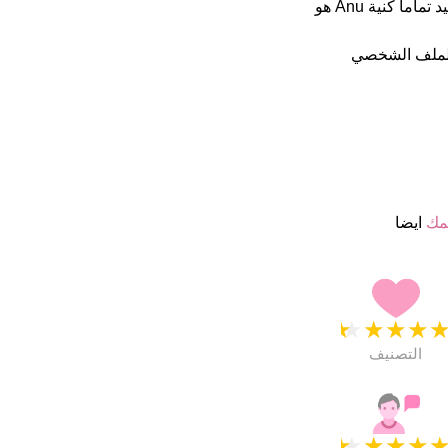
اسمائهم ب 4.5 نجمة من 5 يبدو انهم راضون جدا. فى الخارج هذا أسم جيد تماما كنية Anu هو
الملف الشخصي
مك
ايضا
★
★
★
★
التصنيف
★
★
★
★