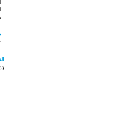
ا
هل
م
"م
ال
103 الأشخاص بأسم Anu صو