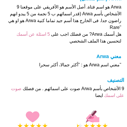
Arwa هو اسم فتاة. أصل الأسم هو الأفريقي على موقعنا 9
الأشخاص بأسم Arwa (قدر اسمائهم ب 5 نجمة من 5 يبدو انهم
راضون جدا. فى الخارج هذا أسم جيد تماما كنية Arwa هو او هي
"Rare
هل أسمك Arwa? من فضلك اجب على
5 اسئلة عن أسمك
لتحسين هذا الملف الشخصي
معني Arwa
"معني اسم Arwa هو : "أكثر جمالا، أكثر سحرا
التصنيف
9 الأشخاص بأسم Arwa صوت على اسمائهم . من فضلك
صوت
على اسمك
ايضا
★
★
★
★
★
★
★
★
★
★