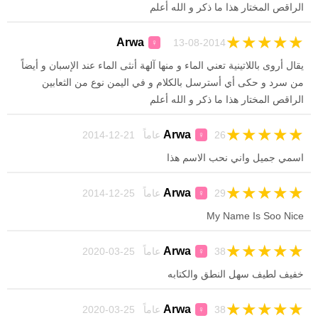
الراقص المختار هذا ما ذكر و الله أعلم
★
★
★
★
★
Arwa
13-08-2014
♀
يقال أروى باللاتينية تعني الماء و منها آلهة أنثى الماء عند الإسبان و أيضاً
من سرد و حكى أي أسترسل بالكلام و في اليمن نوع من الثعابين
الراقص المختار هذا ما ذكر و الله أعلم
★
★
★
★
★
Arwa
26 عاماً 21-12-2014
♀
اسمي جميل واني نحب الاسم هذا
★
★
★
★
★
Arwa
29 عاماً 25-12-2014
♀
My Name Is Soo Nice
★
★
★
★
★
Arwa
38 عاماً 25-03-2020
♀
خفيف لطيف سهل النطق والكتابه
★
★
★
★
★
Arwa
38 عاماً 25-03-2020
♀