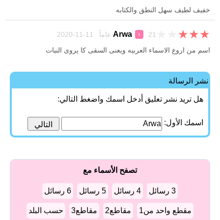
خفيف لطيف سهل النطق والكتابه
★
★
★
★
★
Arwa
21 عاماً 11-11-2020
♀
اسم من اروع الاسماء العربيه ويعنى السقى كا يروى النبات
نشر الرسالة
هل تريد نشر تعليق أدخل اسمك واضغط التالي:
اسمك الأول:
تصفح الأسماء مع
3 رسائل
4 رسائل
5 رسائل
6 رسائل
مقطع واحد من1
مقاطع2
مقاطع3
حسب البلد