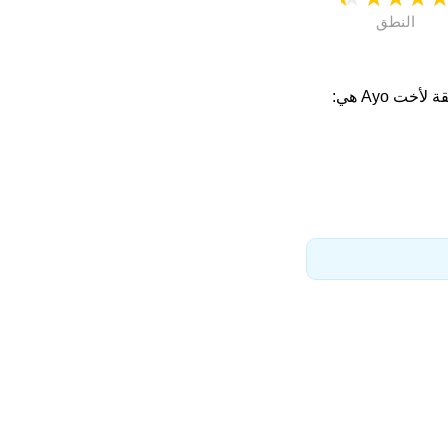
النطق
أخت Ayo هي: