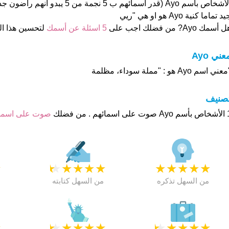
الأشخاص بأسم Ayo (قدر اسمائهم ب 5 نجمة 
د تماما كنية Ayo هو او هي "ريي
 أسمك Ayo? من فضلك اجب على
5 اسئلة عن أسمك
لتحسين هذا 
عني Ayo
عني اسم Ayo هو : "مملة سوداء، مظلمة
تصنيف
م . من فضلك
صوت على اسم
★
★
★
★
★
★
★
★
★
★
★
من السهل تذكره
من السهل كتابته
★
★
★
★
★
★
★
★
★
★
★