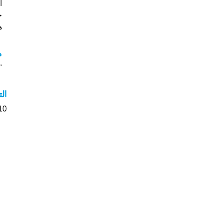
جي
هل
م
"م
ال
10 الأشخاص بأسم Ayo صوت على اسمائه