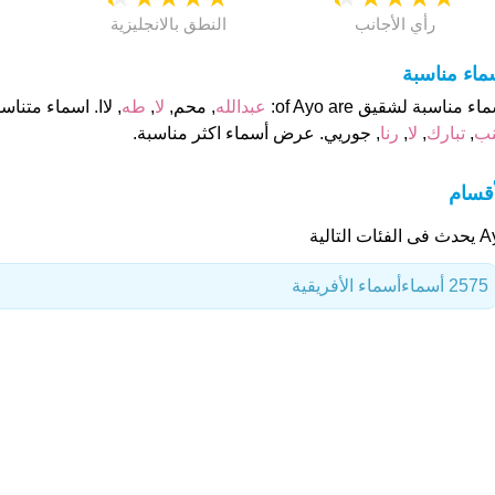
رأي الأجانب
النطق بالانجليزية
ماء مناسبة
اء مناسبة لشقيق of Ayo are:
عبدالله
, محم,
لا
,
طه
, لاا. اسماء متناسقة ل
نب
,
تبارك
,
لا
,
رنا
, جوريي. عرض أسماء اكثر مناسبة.
أقسام
لفئات التالية
2575 أسماء
أسماء الأفريقية