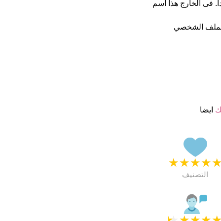
من 5 يبدو انهم راضون جدا. فى الخارج هذا أسم
الملف الشخصي
ك
ايضا
★
★
★
★
التصنيف
★
★
★
★