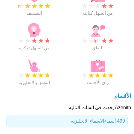
★
★
★
★
★
★
★
★
★
★
من السهل كتابته
التصنيف
★
★
★
★
★
★
★
★
★
★
النطق
من السهل تذكره
★
★
★
★
★
★
★
★
★
★
رأي الأجانب
النطق بالانجليزية
الأقسام
Azenith يحدث فى الفئات التالية
499 أسماء
الاسماء الانجليزيه