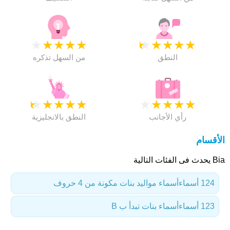
★
★
★
★
★
★
★
★
★
★
النطق
من السهل تذكره
★
★
★
★
★
★
★
★
★
★
رأي الأجانب
النطق بالانجليزية
الأقسام
Bia يحدث فى الفئات التالية
124 أسماء
أسماء مواليد بنات مكونة من 4 حروف
123 أسماء
أسماء بنات تبدأ ب B