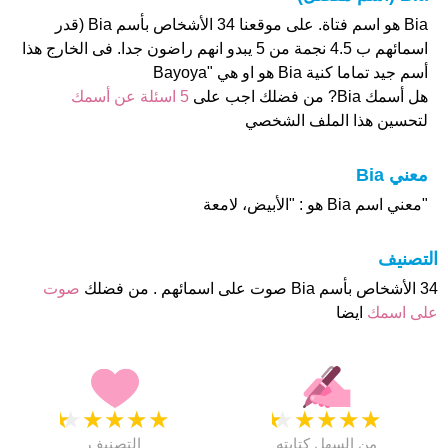
Bia هو اسم فتاة. على موقعنا 34 الأشخاص بأسم Bia (قدر
اسمائهم ب 4.5 نجمة من 5 يبدو انهم راضون جدا. فى الخارج هذا
أسم جيد تماما كنية Bia هو او هي "Bayoya
هل أسمك Bia? من فضلك اجب على
5 اسئلة عن أسمك
لتحسين هذا الملف الشخصي
معني Bia
"معني اسم Bia هو : "الأبيض، لامعة
التصنيف
34 الأشخاص بأسم Bia صوت على اسمائهم . من فضلك
صوت
على اسمك
ايضا
★
★
★
★
★
★
★
★
★
★
من السهل كتابته
التصنيف