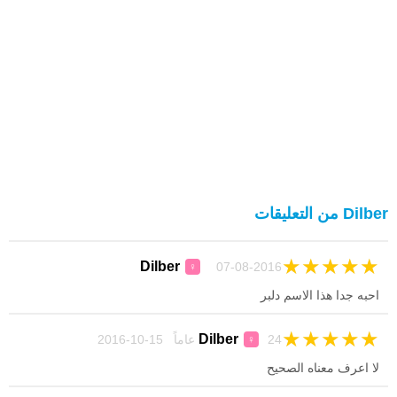
Dilber من التعليقات
★
★
★
★
★
Dilber
07-08-2016
♀
احبه جدا هذا الاسم دلبر
★
★
★
★
★
Dilber
24 عاماً 15-10-2016
♀
لا اعرف معناه الصحيح