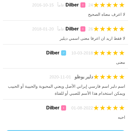
★
★
★
★
★
Dilber
24 عاماً 15-10-2016
♀
لا اعرف معناه الصحيح
★
★
★
★
★
Dilber
26 عاماً 20-01-2018
♀
لا فقط اريد ان اعرفا معنى اسمي ديلبر
★
★
★
★
★
Dilber
10-03-2018
♂
معنى
★
★
★
★
★
دلبر بوظو
01-11-2020
اسم دلبر اسم فارسي إيراني الأصل ويعني المحبوبة والحبيبة أو الحبيب
ويمكن استخدام هذا الأسم للصبي أو للفتاة
★
★
★
★
★
Dilber
01-08-2022
♀
احبه