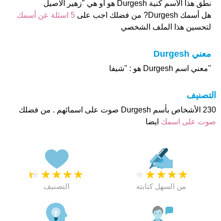
نطق هذا الأسم كنية Durgesh هو او هي "زهير الاصيل
هل أسمك Durgesh? من فضلك اجب على
5 اسئلة عن أسمك
لتحسين هذا الملف الشخصي
معني Durgesh
"معني اسم Durgesh هو : "شيفا
التصنيف
230 الأشخاص بأسم Durgesh صوت على اسمائهم . من فضلك
صوت على اسمك
ايضا
★
★
★
★
★
★
★
★
★
★
من السهل كتابته
التصنيف