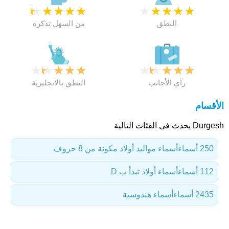
★
★
★
★
★
★
★
★
★
★
النطق
من السهل تذكره
★
★
★
★
★
★
★
★
★
★
رأي الأجانب
النطق بالانجليزية
الأقسام
Durgesh يحدث فى الفئات التالية
250 أسماء
أسماء مواليد أولاد مكونة من 8 حروف
112 أسماء
أسماء أولاد تبدأ ب D
2435 أسماء
أسماء هندوسية