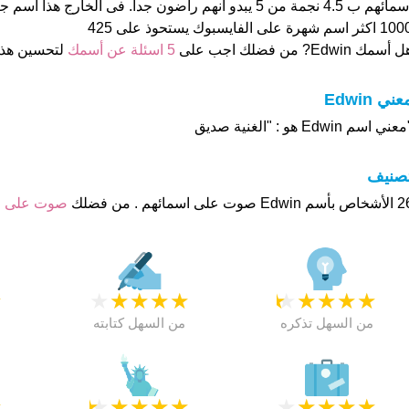
اكثر اسم شهرة على الفايسبوك يستحوذ على 425
 أسمك Edwin? من فضلك اجب على
5 اسئلة عن أسمك
لتحسين هذ
عني Edwin
عني اسم Edwin هو : "الغنية صديق
تصنيف
وت على اسمائهم . من فضلك
صوت على 
★
★
★
★
★
★
★
★
★
★
★
من السهل تذكره
من السهل كتابته
★
★
★
★
★
★
★
★
★
★
★