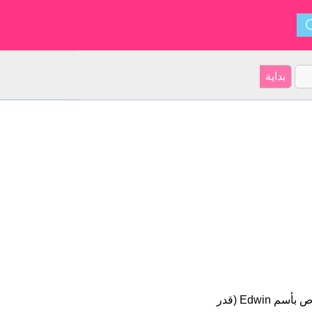
Edwin هو اسم للبنين أصل الأسم هو الإنجليزية على موقعنا 260 الأشخاص بأسم Edwin (قدر