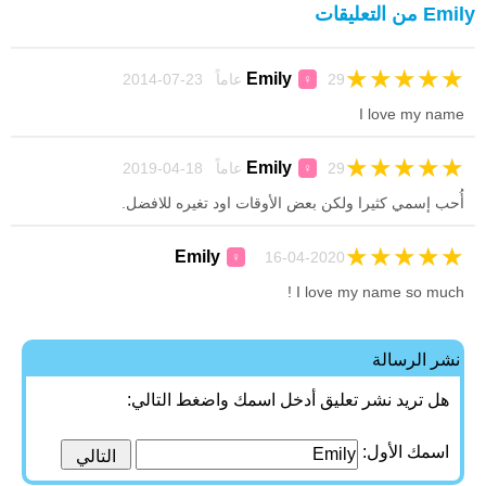
Emily من التعليقات
★
★
★
★
★
Emily
29 عاماً 23-07-2014
♀
I love my name
★
★
★
★
★
Emily
29 عاماً 18-04-2019
♀
أُحب إسمي كثيرا ولكن بعض الأوقات اود تغيره للافضل.
★
★
★
★
★
Emily
16-04-2020
♀
I love my name so much !
نشر الرسالة
هل تريد نشر تعليق أدخل اسمك واضغط التالي:
اسمك الأول: