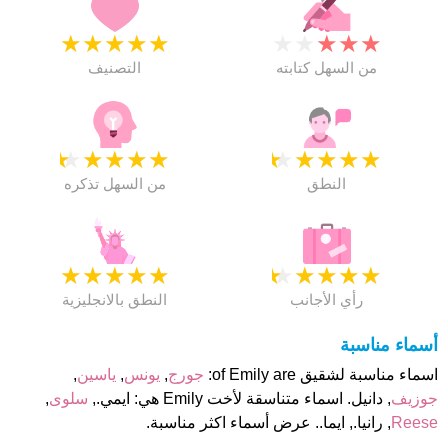
★
★
★
★
★
★
★
★
★
★
من السهل كتابته
التصنيف
★
★
★
★
★
★
★
★
★
★
النطق
من السهل تذكره
★
★
★
★
★
★
★
★
★
★
رأي الأجانب
النطق بالانجليزية
أسماء مناسبة
اسماء مناسبة لشقيق of Emily are:
جورج
,
يونس
,
ياسين
,
جوزيف
, دانيل. اسماء متناسقة لأخت Emily هي: ايمي.,
سلوى
,
Reese
, رانيا., ايما.. عرض أسماء اكثر مناسبة.