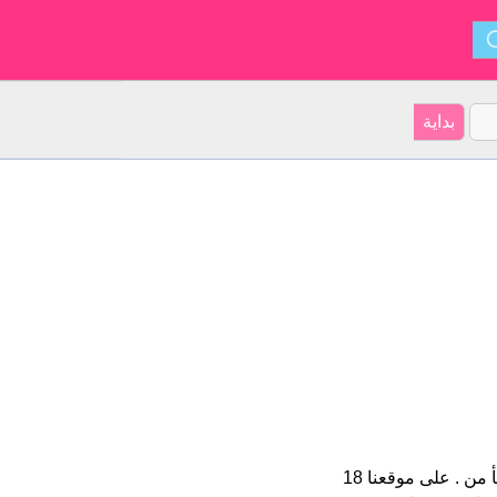
Emmerentia هو اسم فتاة. الأسم شكل من أشكال Emmerentia و ينشأ من . على موقعنا 18