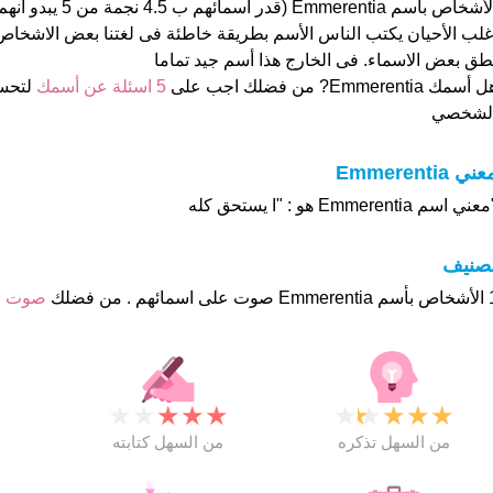
الأشخاص بأسم Emmerentia (ق
غلب الأحيان يكتب الناس الأسم بطريقة خاطئة فى لغتنا بعض الاشخا
طق بعض الاسماء. فى الخارج هذا أسم جيد تماما
 أسمك Emmerentia? من فضلك اجب على
5 اسئلة عن أسمك
لتحس
لشخصي
ني Emmerentia
عني اسم Emmerentia هو : "I يستحق كله
تصنيف
ئهم . من فضلك
صوت ع
★
★
★
★
★
★
★
★
★
★
★
من السهل تذكره
من السهل كتابته