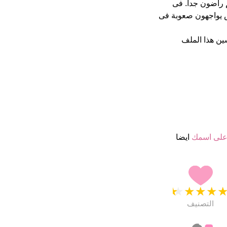
در اسمائهم ب 4.5 نجمة من 5 يبدو انهم راضون جدا. فى
ص يواجهون صعوبة فى
ين هذا الملف
لى اسمك
ايضا
★
★
★
★
التصنيف