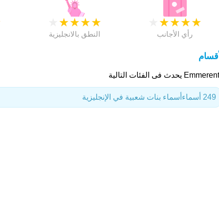
★
★
★
★
★
★
★
★
★
★
★
رأي الأجانب
النطق بالانجليزية
أقسام
Emme يحدث فى الفئات التالية
249 أسماء
أسماء بنات شعبية في الإنجليزية