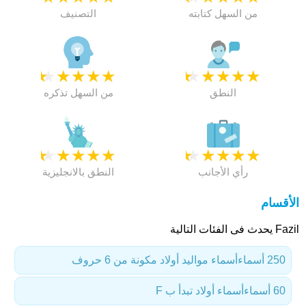
من السهل كتابته
التصنيف
★
★
★
★
★
★
★
★
★
★
النطق
من السهل تذكره
★
★
★
★
★
★
★
★
★
★
رأي الأجانب
النطق بالانجليزية
الأقسام
Fazil يحدث فى الفئات التالية
250 أسماء
أسماء مواليد أولاد مكونة من 6 حروف
60 أسماء
أسماء أولاد تبدأ ب F