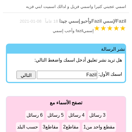
اسمي عجبني كتيرا واسمي فزيل و لدالك اسميت ابني فزيه
Fazilلإسمي Fazilوأحبو إسمي جيدا
18 عاماً 08-01-2021
★
★
★
★
★
إسميfazil وأحب إسمي
نشر الرسالة
هل تريد نشر تعليق أدخل اسمك واضغط التالي:
اسمك الأول:
تصفح الأسماء مع
3 رسائل
4 رسائل
5 رسائل
6 رسائل
مقطع واحد من1
مقاطع2
مقاطع3
حسب البلد