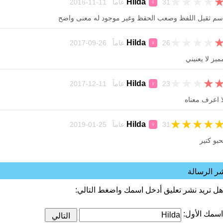
★
★
★
★
Hilda
31 عاماً 11-11-2016
♀
سم ثقيل اللفظ وصعب الحفظ وغير موجود له معنى واضح
★
★
★
★
Hilda
26 عاماً 26-09-2017
♀
ميز لا يعنيني
★
★
★
★
Hilda
23 عاماً 11-12-2017
♀
ا اعرف معناه
★
★
★
★
Hilda
31 عاماً 25-01-2019
♀
حبو كتير
ر الرسالة
هل تريد نشر تعليق أدخل اسمك واضغط التالي:
اسمك الأول: