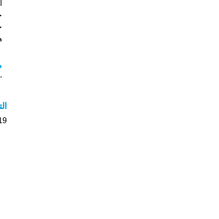
خ
جي
هل
م
"م
ال
19 الأشخاص بأسم Hilda صوت على اسمائه