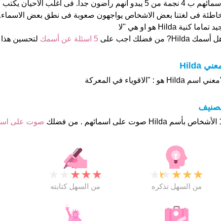
اسمائهم ب 4 نجمة من 5 يبدو انهم راضون جدا. فى اغلب الأحيا
اطئة فى لغتنا بعض الاشخاص يواجهون صعوبة فى نطق بعض الاسماء. 
د تماما كنية Hilda هو او هي "لا
 أسمك Hilda? من فضلك اجب على
5 اسئلة عن أسمك
لتحسين هذا
عني Hilda
عني اسم Hilda هو : "الاقوياء في المعركة
تصنيف
م . من فضلك
صوت على اس
★
★
★
★
★
★
★
★
★
★
★
من السهل تذكره
من السهل كتابته