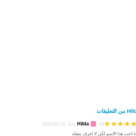
من التعليقات
★
★
★
★
Hilda
26 عاماً 13-09-2013
♀
نا احب هذا الاسم لكن لا اعرف معناه