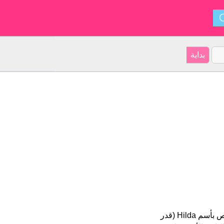
Hilda هو اسم فتاة. أصل الأسم هو الاسكندنافية على موقعنا 19 الأشخاص بأسم Hilda (قدر