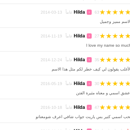
★
★
★
★
Hilda
63 عاماً 13-03-2014
♀
لاسم مميز وجميل
★
★
★
★
Hilda
27 عاماً 19-11-2014
♀
I love my name so muc
★
★
★
★
Hilda
35 عاماً 24-12-2014
♀
لأغلب يقولون لي كيف خطر لكم مثل هذا الاسم
★
★
★
★
Hilda
30 عاماً 19-05-2016
♀
عشق اسمي و معناه مثيرة الفتن
★
★
★
★
Hilda
47 عاماً 18-10-2016
♀
حب اسمي كتير بس ياريت جواب شافي اعرف شومعناتو