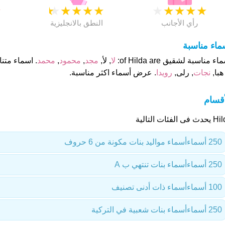
★
★
★
★
★
★
★
★
★
★
★
رأي الأجانب
النطق بالانجليزية
ماء مناسبة
ء مناسبة لشقيق of Hilda are:
لا
, ﻷ,
مجد
,
محمود
,
محمد
. اسماء متناسقة
 هبا,
نجات
, رلى,
رويدا
. عرض أسماء اكثر مناسبة.
أقسام
 فى الفئات التالية
250 أسماء
أسماء مواليد بنات مكونة من 6 حروف
250 أسماء
أسماء بنات تنتهي ب A
100 أسماء
أسماء ذات أدنى تصنيف
250 أسماء
أسماء بنات شعبية في التركية