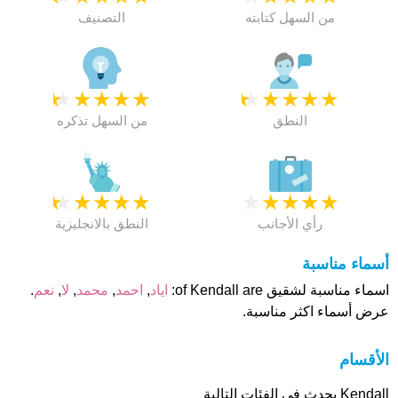
من السهل كتابته
التصنيف
★
★
★
★
★
★
★
★
★
★
النطق
من السهل تذكره
★
★
★
★
★
★
★
★
★
★
رأي الأجانب
النطق بالانجليزية
أسماء مناسبة
اسماء مناسبة لشقيق of Kendall are:
اياد
,
احمد
,
محمد
,
لا
,
نعم
.
عرض أسماء اكثر مناسبة.
الأقسام
Kendall يحدث فى الفئات التالية