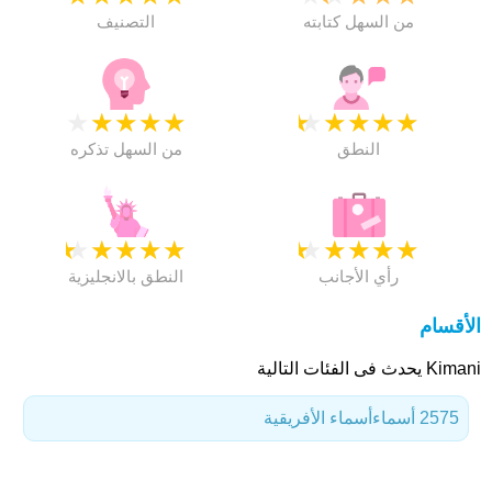
من السهل كتابته
التصنيف
★
★
★
★
★
★
★
★
★
★
النطق
من السهل تذكره
★
★
★
★
★
★
★
★
★
★
رأي الأجانب
النطق بالانجليزية
الأقسام
Kimani يحدث فى الفئات التالية
2575 أسماء
أسماء الأفريقية