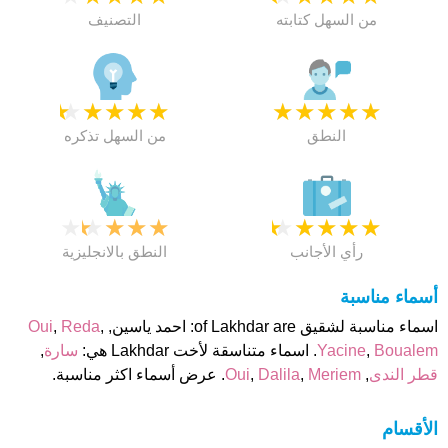
من السهل كتابته
التصنيف
★
★
★
★
★
★
★
★
★
★
النطق
من السهل تذكره
★
★
★
★
★
★
★
★
★
★
رأي الأجانب
النطق بالانجليزية
أسماء مناسبة
اسماء مناسبة لشقيق of Lakhdar are: احمد ياسين,
,
Reda
,
Oui
Boualem
,
Yacine
. اسماء متناسقة لأخت Lakhdar هي:
سارة
,
قطر الندى
,
Meriem
,
Dalila
,
Oui
. عرض أسماء اكثر مناسبة.
الأقسام