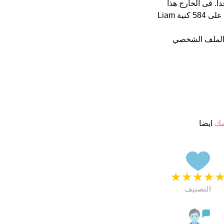
ن 5 يبدو انهم راضون جدا. فى الخارج هذا
أسم جيد تماما Liam فى 1000 اكثر اسم شهرة على الفايسبوك يستحوذ على 584 كنية Liam
 الملف الشخصي
مك
ايضا
★
★
★
★
التصنيف