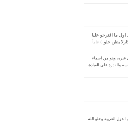
 يوصل بالسلامه ماضل شي 4شهور فقط اول ما اقترحو عليا
ارلا بظن حلو
8 عاماً
 غيره، وهو من اسماء
سه والقدرة على القيادة،
الدول العربية وحلو الله