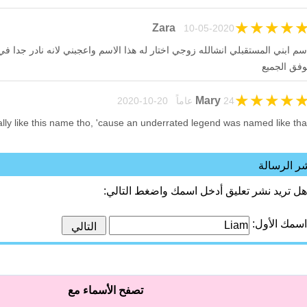
★
★
★
★
Zara
10-05-2020
سم ابني المستقبلي انشالله زوجي اختار له هذا الاسم واعجبني لانه نادر جدا في 
وفق الجميع
★
★
★
★
Mary
24 عاماً 20-10-2020
ally like this name tho, 'cause an underrated legend was named like tha
ر الرسالة
هل تريد نشر تعليق أدخل اسمك واضغط التالي:
اسمك الأول:
تصفح الأسماء مع