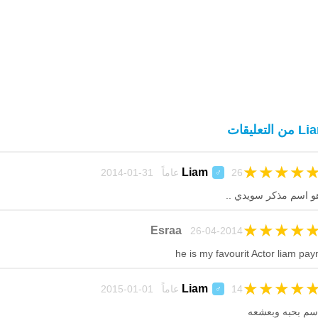
ن التعليقات
★
★
★
★
Liam
26 عاماً 31-01-2014
♂
و اسم مذكر سويدي ..
★
★
★
★
Esraa
26-04-2014
he is my favourit Actor liam pay
★
★
★
★
Liam
14 عاماً 01-01-2015
♂
سم بحبه وبعشعه