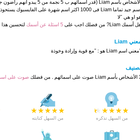
الأشخاص بأسم Liam (قدر اسمائهم ب 5 نجمة م
و او هي "لا
 أسمك Liam? من فضلك اجب على
5 اسئلة عن أسمك
لتحسين هذا
عني Liam
عني اسم Liam هو : "مع قوية وإرادة وخوذة
تصنيف
م . من فضلك
صوت على اس
★
★
★
★
★
★
★
★
★
★
★
من السهل تذكره
من السهل كتابته