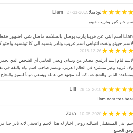
★
★
★
★
لودميلاLiam
27-11-2015
سم حلو كتير وغريب حبيتو
Liam اسم ابني عن قريبا يارب
لاسم حبيتو ولفت انتباهي اسم غريب ونادر بنسبه الي كا تونسيه واختو ك
★
★
★
★
26-12-2018
لاسم ليام إسم أيرلندي مصغر من ويليام، ويعني الحامي أي الشخص الذي يحمي
ولاد غربية وغير منتشرة في العالم العربي. ويتسم صاحب اسم ليام بالثقة في نف
مساعدة الناس والشجاعة، كما أنه مجتهد في عمله ويسعى دوماً للتميز والنجاح
★
★
★
★
Lili
28-12-2018
Liam nom très bea
★
★
★
★
Zara
10-05-2020
سم ابني المستقبلي انشالله زوجي اختار له هذا الاسم واعجبني لانه نادر جدا في 
وفق الجميع