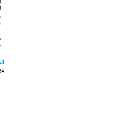
ه
هل
م
"م
ال
34 الأشخاص بأسم Liam صوت على اسمائه