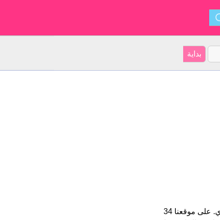
Liam هو اسم للبنين الأسم شكل من أشكال Wilhelm و ينشأ من إيرلندي. على موقعنا 34