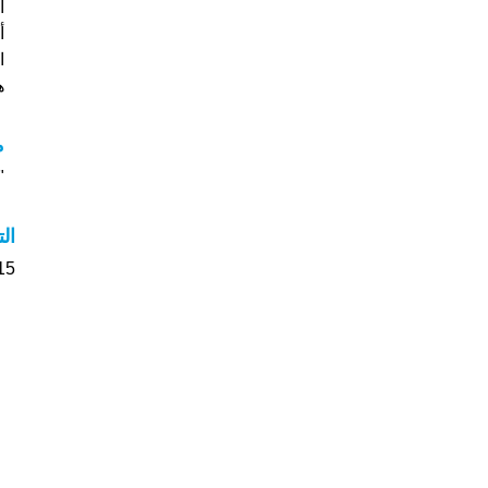
ا
هل
م
"م
ال
215 الأشخاص بأسم Lily صو