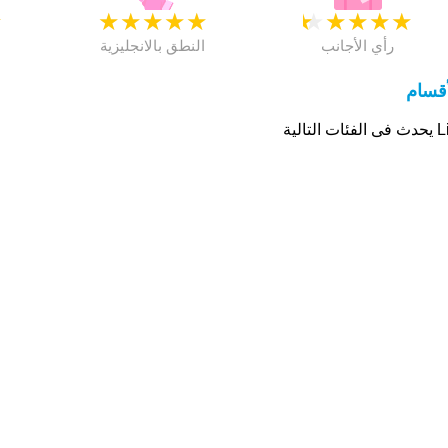
★
★
★
★
★
★
★
★
★
★
★
رأي الأجانب
النطق بالانجليزية
أقسام
فئات التالية