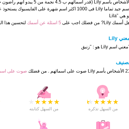
الأشخاص بأسم Lily (قدر اسمائهم ب 4.5 نجمة
و هي "Lila
 أسمك Lily? من فضلك اجب على
5 اسئلة عن أسمك
لتحسين هذا ا
عني Lily
عني اسم Lily هو : "زنبق
تصنيف
ت على اسمائهم . من فضلك
صوت على اس
★
★
★
★
★
★
★
★
★
★
★
من السهل تذكره
من السهل كتابته