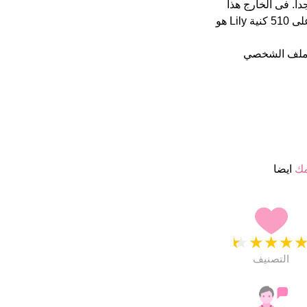
 من 5 يبدو انهم راضون جدا. فى الخارج هذا
أسم جيد تماما Lily فى 1000 اكثر اسم شهرة على الفايسبوك يستحوذ على 510 كنية Lily هو
لملف الشخصي
مك
ايضا
★
★
★
★
التصنيف