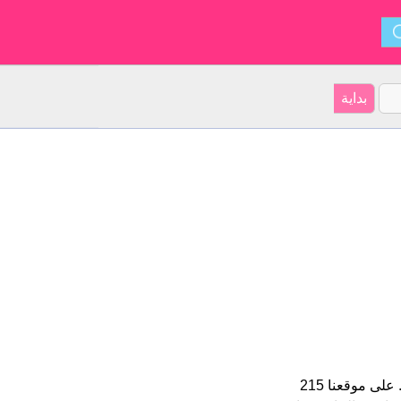
Lily هو اسم فتاة. الأسم شكل من أشكال Lili و ينشأ من أميركا اللاتينية. على موقعنا 215