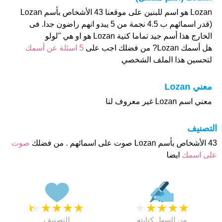
Lozan هو اسم للبنين على موقعنا 43 الأشخاص بأسم Lozan
(قدر اسمائهم ب 4.5 نجمة من 5 يبدو انهم راضون جدا. فى
الخارج هذا أسم جيد تماما كنية Lozan هو او هي "لولو
هل أسمك Lozan? من فضلك اجب على
5 اسئلة عن أسمك
لتحسين هذا الملف الشخصي
معني Lozan
معني اسم Lozan غير معروف لنا
التصنيف
43 الأشخاص بأسم Lozan صوت على اسمائهم . من فضلك
صوت
على اسمك
ايضا
★
★
★
★
★
★
★
★
★
★
من السهل كتابته
التصنيف