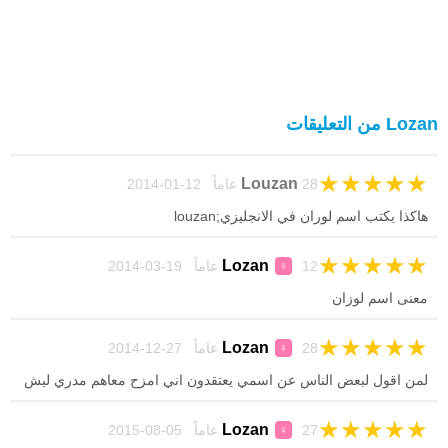
Lozan من التعليقات
★
★
★
★
★
Louzan
28 عاماً 12-01-2014
هاكذا يكتب اسم لوران في الانجليزي;louzan
★
★
★
★
★
Lozan
12 عاماً 19-03-2014
♀
معنى اسم لوزان
★
★
★
★
★
Lozan
28 عاماً 27-12-2014
♀
لمن اقول لبعض الناس عن اسمي يعتقدون اني امزح معاهم مدري ليش
★
★
★
★
★
Lozan
27 عاماً 05-08-2015
♀