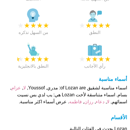
★
★
★
★
★
★
★
★
★
★
النطق
من السهل تذكره
★
★
★
★
★
★
★
★
★
★
رأي الأجانب
النطق بالانجليزية
أسماء مناسبة
اسماء مناسبة لشقيق of Lozan are: مدري, Youssof,
لا
,
عزام
,
بسام. اسماء متناسقة لأخت Lozan هي: يب لدي بس نسيت
اسمائهم,
لا
,
دعاء
,
رزان
,
فاطمه
. عرض أسماء اكثر مناسبة.
الأقسام
Lozan يحدث فى الفئات التالية