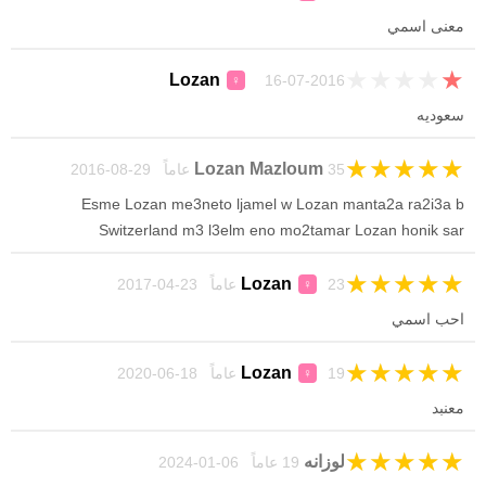
معنى اسمي
★
★
★
★
★
Lozan
16-07-2016
♀
سعوديه
★
★
★
★
★
Lozan Mazloum
35 عاماً 29-08-2016
Esme Lozan me3neto ljamel w Lozan manta2a ra2i3a b
Switzerland m3 l3elm eno mo2tamar Lozan honik sar
★
★
★
★
★
Lozan
23 عاماً 23-04-2017
♀
احب اسمي
★
★
★
★
★
Lozan
19 عاماً 18-06-2020
♀
معنبد
★
★
★
★
★
لوزانه
19 عاماً 06-01-2024