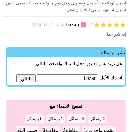
اسمي لوزانه جداً جميل ويشبهني ومن يوم ما ولدت محد قد سمى نفس
اسمي احبببهه اسمي احلا شي فيني
★
★
★
★
★
Lozan
15 عاماً 12-01-2024
♀
إنه نادر جدا
نشر الرسالة
هل تريد نشر تعليق أدخل اسمك واضغط التالي:
اسمك الأول:
تصفح الأسماء مع
3 رسائل
4 رسائل
5 رسائل
6 رسائل
مقطع واحد من1
مقاطع2
مقاطع3
حسب البلد