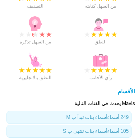
من السهل كتابته
التصنيف
★
★
★
★
★
★
★
★
★
★
النطق
من السهل تذكره
★
★
★
★
★
★
★
★
★
★
رأي الأجانب
النطق بالانجليزية
الأقسام
Mavis يحدث فى الفئات التالية
249 أسماء
أسماء بنات تبدأ ب M
105 أسماء
أسماء بنات تنتهي ب S