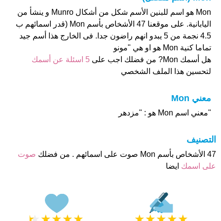
Mon هو اسم للبنين الأسم شكل من أشكال Munro و ينشأ من
اليابانية. على موقعنا 47 الأشخاص بأسم Mon (قدر اسمائهم ب
4.5 نجمة من 5 يبدو انهم راضون جدا. فى الخارج هذا أسم جيد
تماما كنية Mon هو او هي "مونو
هل أسمك Mon? من فضلك اجب على
5 اسئلة عن أسمك
لتحسين هذا الملف الشخصي
معني Mon
"معني اسم Mon هو : "مزدهر
التصنيف
47 الأشخاص بأسم Mon صوت على اسمائهم . من فضلك
صوت
على اسمك
ايضا
★
★
★
★
★
★
★
★
★
★