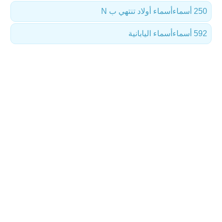
250 أسماء
أسماء أولاد تنتهي ب N
592 أسماء
أسماء اليابانية