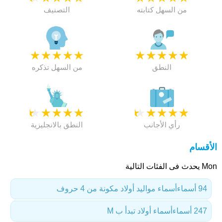
من السهل كتابته
التصنيف
★
★
★
★
★
★
★
★
★
★
النطق
من السهل تذكره
★
★
★
★
★
★
★
★
★
★
رأي الأجانب
النطق بالانجليزية
الأقسام
Mon يحدث فى الفئات التالية
94 أسماء
أسماء مواليد أولاد مكونة من 4 حروف
247 أسماء
أسماء أولاد تبدأ ب M